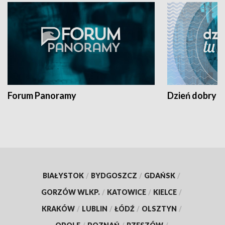
Forum Panoramy
Dzień dobry t
BIAŁYSTOK
/
BYDGOSZCZ
/
GDAŃSK
/
GORZÓW WLKP.
/
KATOWICE
/
KIELCE
/
KRAKÓW
/
LUBLIN
/
ŁÓDŹ
/
OLSZTYN
/