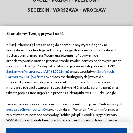
OPOLE
/
POZNAŃ
/
RZESZÓW
/
SZCZECIN
/
WARSZAWA
/
WROCŁAW
Szanujemy Twoją prywatność
Dołącz do nas:
Kliknij "Akceptuję i przechodzę do serwisu", aby wyrazić zgody na
korzystanie z technologii automatycznego śledzenia i zbierania danych,
TVP
dostęp do informacji na Twoim urządzeniu końcowym i ich
Abonament TVP
przechowywanie oraz na przetwarzanie Twoich danych osobowych przez
Regulamin TVP
nas, czyli Telewizję Polską S.A. w likwidacji (zwaną dalej również „TVP”),
Emisja w TVP
Zaufanych Partnerów z IAB* (1201 firm)
oraz pozostałych
Zaufanych
Polityka prywatności
Partnerów TVP (93 firm)
, w celach marketingowych (w tym do
Centrum informacji TVP
Moje zgody
zautomatyzowanego dopasowania reklam do Twoich zainteresowań i
mierzenia ich skuteczności) i pozostałych, które wskazujemy poniżej, a
Naziemna Telewizja Cyfrowa
Pomoc
także zgody na udostępnianie przez nas identyfikatora PPID do Google.
Sklep TVP
Biuro reklamy
Twoje dane osobowe zbierane podczas odwiedzania przez Ciebie naszych
Rada Programowa
poszczególnych serwisów
zwanych dalej „Portalem”, w tym informacje
Kontakt
zapisywane za pomocą technologii takich jak: pliki cookie, sygnalizatory
System NOS
WWW lub innych podobnych technologii umożliwiających świadczenie
dopasowanych i bezpiecznych usług, personalizację treści oraz reklam,
Informacje o nadawcy
Kanały
udostępnianie funkcji mediów społecznościowych oraz analizowanie