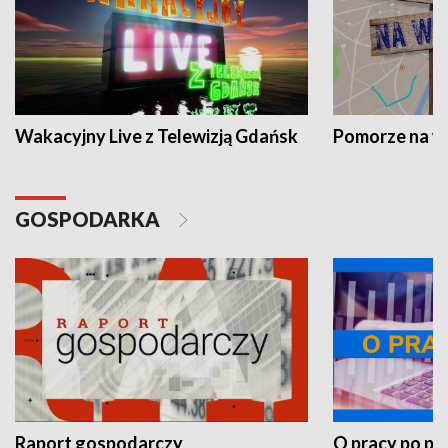
Wakacyjny Live z Telewizją Gdańsk
Pomorze na 
GOSPODARKA
Raport gospodarczy
O pracy po pr