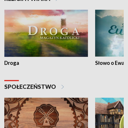
Droga
Słowo o Ewang
SPOŁECZEŃSTWO