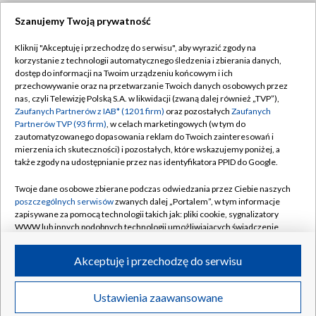
Szanujemy Twoją prywatność
Dołącz do nas:
Kliknij "Akceptuję i przechodzę do serwisu", aby wyrazić zgody na
korzystanie z technologii automatycznego śledzenia i zbierania danych,
TVP
dostęp do informacji na Twoim urządzeniu końcowym i ich
Abonament TVP
przechowywanie oraz na przetwarzanie Twoich danych osobowych przez
Regulamin TVP
nas, czyli Telewizję Polską S.A. w likwidacji (zwaną dalej również „TVP”),
Emisja w TVP
Zaufanych Partnerów z IAB* (1201 firm)
oraz pozostałych
Zaufanych
Polityka prywatności
Partnerów TVP (93 firm)
, w celach marketingowych (w tym do
Centrum informacji TVP
Moje zgody
zautomatyzowanego dopasowania reklam do Twoich zainteresowań i
mierzenia ich skuteczności) i pozostałych, które wskazujemy poniżej, a
Naziemna Telewizja Cyfrowa
Pomoc
także zgody na udostępnianie przez nas identyfikatora PPID do Google.
Sklep TVP
Biuro reklamy
Twoje dane osobowe zbierane podczas odwiedzania przez Ciebie naszych
Rada Programowa
poszczególnych serwisów
zwanych dalej „Portalem”, w tym informacje
Kontakt
zapisywane za pomocą technologii takich jak: pliki cookie, sygnalizatory
System NOS
WWW lub innych podobnych technologii umożliwiających świadczenie
dopasowanych i bezpiecznych usług, personalizację treści oraz reklam,
Informacje o nadawcy
Kanały
udostępnianie funkcji mediów społecznościowych oraz analizowanie
Akceptuję i przechodzę do serwisu
ruchu w Internecie.
Program dla prasy
©2026 Telewizja Polska S.A. w likwidacji
Biuro Reklamy
Twoje dane osobowe zbierane podczas odwiedzania przez Ciebie
Ustawienia zaawansowane
poszczególnych serwisów
na Portalu, takie jak adresy IP, identyfikatory
Ogłoszenie przetargowe