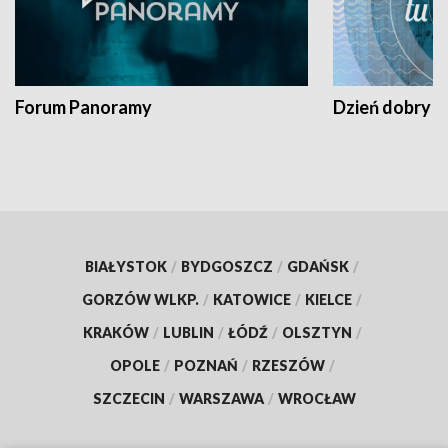
Forum Panoramy
Dzień dobry t
BIAŁYSTOK
/
BYDGOSZCZ
/
GDAŃSK
/
GORZÓW WLKP.
/
KATOWICE
/
KIELCE
/
KRAKÓW
/
LUBLIN
/
ŁÓDŹ
/
OLSZTYN
/
OPOLE
/
POZNAŃ
/
RZESZÓW
/
SZCZECIN
/
WARSZAWA
/
WROCŁAW