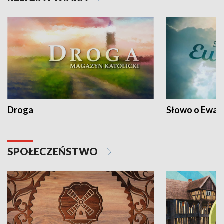
Droga
Słowo o Ewang
SPOŁECZEŃSTWO