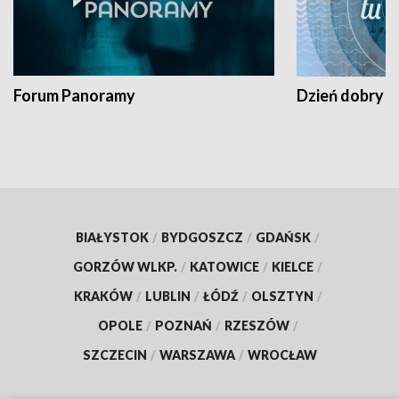
Forum Panoramy
Dzień dobry t
BIAŁYSTOK
/
BYDGOSZCZ
/
GDAŃSK
/
GORZÓW WLKP.
/
KATOWICE
/
KIELCE
/
KRAKÓW
/
LUBLIN
/
ŁÓDŹ
/
OLSZTYN
/
OPOLE
/
POZNAŃ
/
RZESZÓW
/
SZCZECIN
/
WARSZAWA
/
WROCŁAW