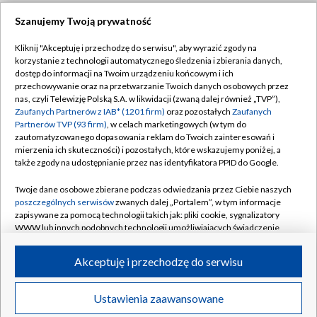
Szanujemy Twoją prywatność
Dołącz do nas:
Kliknij "Akceptuję i przechodzę do serwisu", aby wyrazić zgody na
korzystanie z technologii automatycznego śledzenia i zbierania danych,
TVP
dostęp do informacji na Twoim urządzeniu końcowym i ich
Abonament TVP
przechowywanie oraz na przetwarzanie Twoich danych osobowych przez
Regulamin TVP
nas, czyli Telewizję Polską S.A. w likwidacji (zwaną dalej również „TVP”),
Emisja w TVP
Zaufanych Partnerów z IAB* (1201 firm)
oraz pozostałych
Zaufanych
Polityka prywatności
Partnerów TVP (93 firm)
, w celach marketingowych (w tym do
Centrum informacji TVP
Moje zgody
zautomatyzowanego dopasowania reklam do Twoich zainteresowań i
mierzenia ich skuteczności) i pozostałych, które wskazujemy poniżej, a
Naziemna Telewizja Cyfrowa
Pomoc
także zgody na udostępnianie przez nas identyfikatora PPID do Google.
Sklep TVP
Biuro reklamy
Twoje dane osobowe zbierane podczas odwiedzania przez Ciebie naszych
Rada Programowa
poszczególnych serwisów
zwanych dalej „Portalem”, w tym informacje
Kontakt
zapisywane za pomocą technologii takich jak: pliki cookie, sygnalizatory
System NOS
WWW lub innych podobnych technologii umożliwiających świadczenie
dopasowanych i bezpiecznych usług, personalizację treści oraz reklam,
Informacje o nadawcy
Kanały
udostępnianie funkcji mediów społecznościowych oraz analizowanie
Akceptuję i przechodzę do serwisu
ruchu w Internecie.
Program dla prasy
©2026 Telewizja Polska S.A. w likwidacji
Biuro Reklamy
Twoje dane osobowe zbierane podczas odwiedzania przez Ciebie
Ustawienia zaawansowane
poszczególnych serwisów
na Portalu, takie jak adresy IP, identyfikatory
Ogłoszenie przetargowe