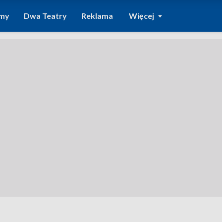
amy
Dwa Teatry
Reklama
Więcej