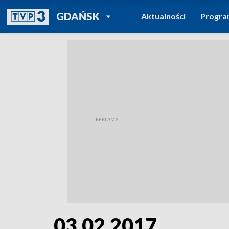
POWRÓT DO
GDAŃSK
Aktualności
Progr
TVP REGIONY
03.02.2017