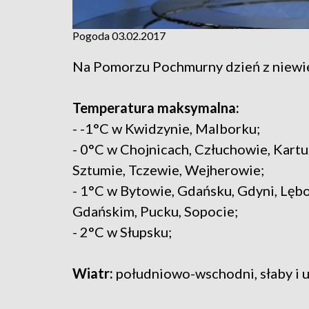
Pogoda 03.02.2017
Na Pomorzu Pochmurny dzień z niewiel
Temperatura maksymalna:
- -1°C w Kwidzynie, Malborku;
- 0°C w Chojnicach, Człuchowie, Kartu
Sztumie, Tczewie, Wejherowie;
- 1°C w Bytowie, Gdańsku, Gdyni, Lę
Gdańskim, Pucku, Sopocie;
- 2°C w Słupsku;
Wiatr:
południowo-wschodni, słaby i 