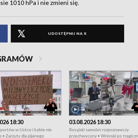
e 1010 hPa i nie zmieni się.
UDOSTĘPNIJ NA X
OGRAMÓW
026 18:30
03.08.2026 18:30
portów w Ustce i Łebie nie
Rosyjski samolot rozpoznawczy
 • Zarzuty dla pijanego
przechwycony • Wnioski po tragicz