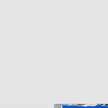
ciągnika • Protest
pożarze na działkach • Śledztwo po
wanych przez dewelopera w
pożarze łodzi na Motławie • Urząd M
ilion zł dla dzieci z UCK od
wraca do Słupska • Kampania społe
ghters • Efekty wpisu Gdyni na
puckiego Hospicjum • Nagrody Fest
ESCO • Kaszubscy kuczerzy
Szekspirowskiego rozdane • Tysiąc
ur de Pologne
kibiców na trasie przejazdu peleton
Tour de Pologne przez Kaszuby