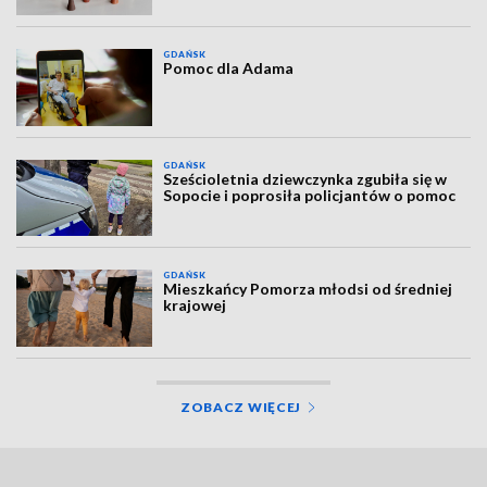
GDAŃSK
Pomoc dla Adama
GDAŃSK
Sześcioletnia dziewczynka zgubiła się w
Sopocie i poprosiła policjantów o pomoc
GDAŃSK
Mieszkańcy Pomorza młodsi od średniej
krajowej
ZOBACZ WIĘCEJ