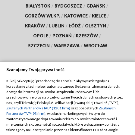
BIAŁYSTOK
/
BYDGOSZCZ
/
GDAŃSK
/
GORZÓW WLKP.
/
KATOWICE
/
KIELCE
/
KRAKÓW
/
LUBLIN
/
ŁÓDŹ
/
OLSZTYN
/
OPOLE
/
POZNAŃ
/
RZESZÓW
/
SZCZECIN
/
WARSZAWA
/
WROCŁAW
Szanujemy Twoją prywatność
Dołącz do nas:
Kliknij "Akceptuję i przechodzę do serwisu", aby wyrazić zgody na
korzystanie z technologii automatycznego śledzenia i zbierania danych,
TVP
dostęp do informacji na Twoim urządzeniu końcowym i ich
Abonament TVP
przechowywanie oraz na przetwarzanie Twoich danych osobowych przez
Regulamin TVP
nas, czyli Telewizję Polską S.A. w likwidacji (zwaną dalej również „TVP”),
Emisja w TVP
Polityka prywatności
Zaufanych Partnerów z IAB* (1201 firm)
oraz pozostałych
Zaufanych
Partnerów TVP (93 firm)
, w celach marketingowych (w tym do
Centrum informacji TVP
Moje zgody
zautomatyzowanego dopasowania reklam do Twoich zainteresowań i
mierzenia ich skuteczności) i pozostałych, które wskazujemy poniżej, a
Naziemna Telewizja Cyfrowa
Pomoc
także zgody na udostępnianie przez nas identyfikatora PPID do Google.