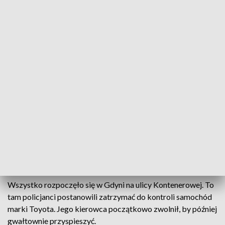
Pościg i dachowanie policyjnego radiowozu
Policyjny pościg i wypadek z udziałem radiowozu -
wszystko to w środowy poranek w rejonie Gdyni.
Dwaj policjanci poszkodowani trafili do szpitala.
Policja wciąż poszukuje sprawcy, czyli uciekającego
przed policyjną kontrolą mężczyzny.
Wszystko rozpoczęło się w Gdyni na ulicy Kontenerowej. To
tam policjanci postanowili zatrzymać do kontroli samochód
marki Toyota. Jego kierowca początkowo zwolnił, by później
gwałtownie przyspieszyć.