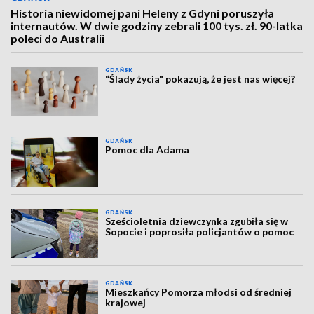
Historia niewidomej pani Heleny z Gdyni poruszyła
internautów. W dwie godziny zebrali 100 tys. zł. 90-latka
poleci do Australii
GDAŃSK
“Ślady życia" pokazują, że jest nas więcej?
GDAŃSK
Pomoc dla Adama
GDAŃSK
Sześcioletnia dziewczynka zgubiła się w
Sopocie i poprosiła policjantów o pomoc
GDAŃSK
Mieszkańcy Pomorza młodsi od średniej
krajowej