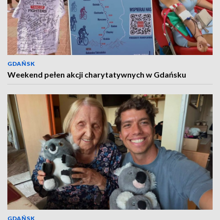
GDAŃSK
Weekend pełen akcji charytatywnych w Gdańsku
GDAŃSK