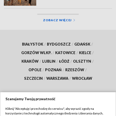
ZOBACZ WIĘCEJ
BIAŁYSTOK
/
BYDGOSZCZ
/
GDAŃSK
/
GORZÓW WLKP.
/
KATOWICE
/
KIELCE
/
KRAKÓW
/
LUBLIN
/
ŁÓDŹ
/
OLSZTYN
/
OPOLE
/
POZNAŃ
/
RZESZÓW
/
SZCZECIN
/
WARSZAWA
/
WROCŁAW
Szanujemy Twoją prywatność
Dołącz do nas:
Kliknij "Akceptuję i przechodzę do serwisu", aby wyrazić zgody na
korzystanie z technologii automatycznego śledzenia i zbierania danych,
TVP