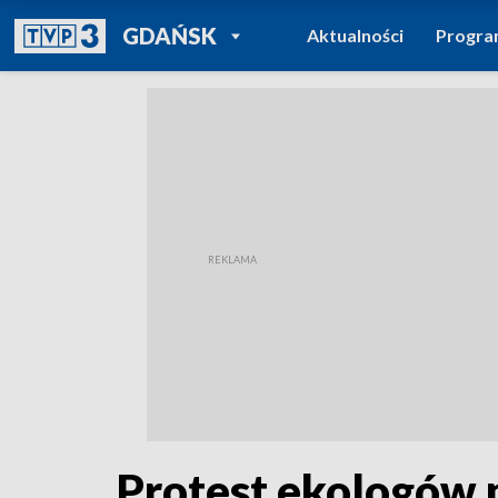
POWRÓT DO
GDAŃSK
Aktualności
Progr
TVP REGIONY
Protest ekologów 