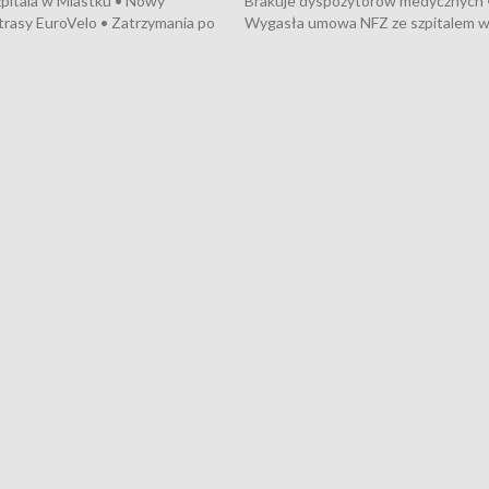
pitala w Miastku • Nowy
Brakuje dyspozytorów medycznych 
trasy EuroVelo • Zatrzymania po
Wygasła umowa NFZ ze szpitalem 
ościerzynie • Mieszkańcy
Miastku • Otwarto Morski Terminal
ą przeciwko budowie trasy
Przeładunkowy • Budowa morskiej 
wej • Kolejne konwoje
wiatrowej • Korki na gdańskich Sto
ne z Trójmiasta na Ukrainę •
Niebezpieczne zachowania na torac
ciewia na Jarmarku św.
Dziewięć nowych „trajtków” dla Gdy
• Gdynia z lat 30. w
ikonie