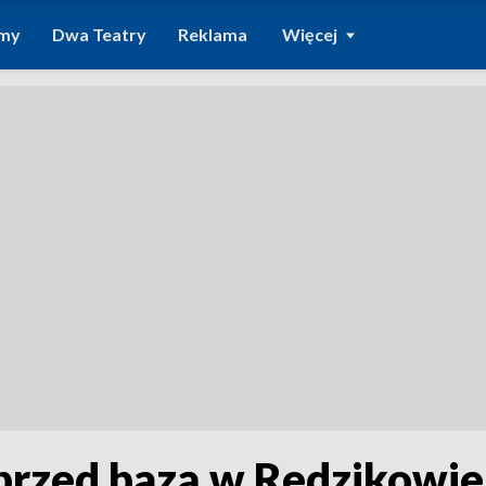
amy
Dwa Teatry
Reklama
Więcej
przed bazą w Redzikowie