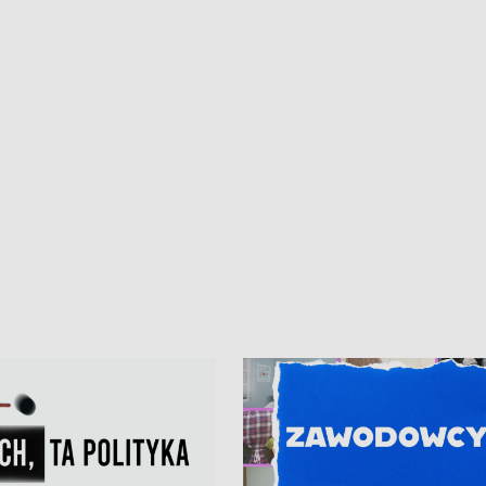
iczny dla Puckiego Szpitala • Na
witali Tour de Pologne
znów rekordowe upały