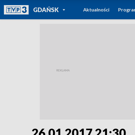
POWRÓT DO
GDAŃSK
Aktualności
Progr
TVP REGIONY
26.01.2017 21:30