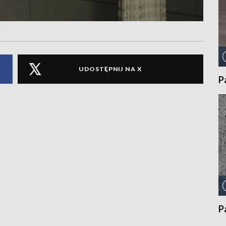
UDOSTĘPNIJ NA X
P
P