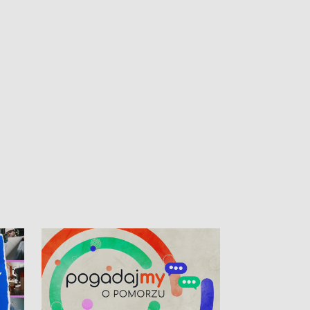
kibiców na trasie przejazdu peletonu
Tour de Pologne przez Kaszuby