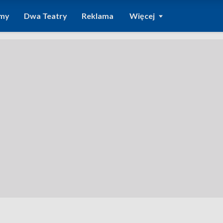
amy
Dwa Teatry
Reklama
Więcej