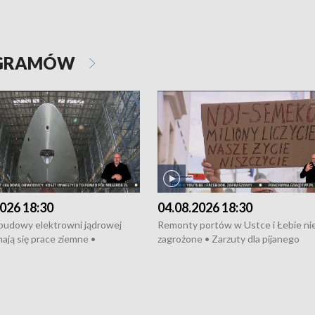
OGRAMÓW
026 18:30
04.08.2026 18:30
 budowy elektrowni jądrowej
Remonty portów w Ustce i Łebie ni
ają się prace ziemne •
zagrożone • Zarzuty dla pijanego
o umowę na budowę obwodnicy
kierowcy ciągnika • Protest
u Gdańskiego • Za kilka dni
poszkodowanych przez dewelopera
e ORP „Wicher” • 18 milionów
Gdyni • Milion zł dla dzieci z UCK od
a inwestycje w szkołach w Rumi
Cancer Fighters • Efekty wpisu Gdy
owie • Nowy sprzęt
Listę UNESCO • Kaszubscy kuczerz