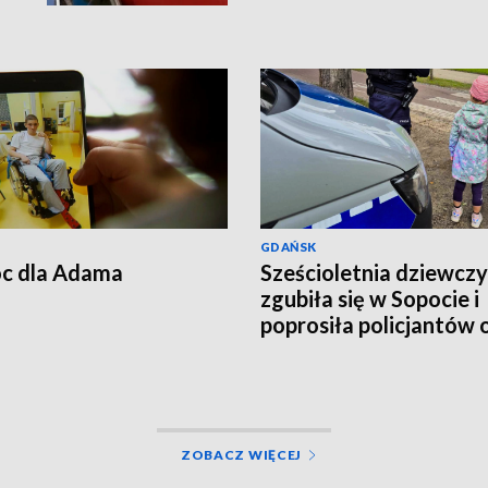
poleci do Australii
GDAŃSK
c dla Adama
Sześcioletnia dziewcz
zgubiła się w Sopocie i
poprosiła policjantów 
pomoc
ZOBACZ WIĘCEJ