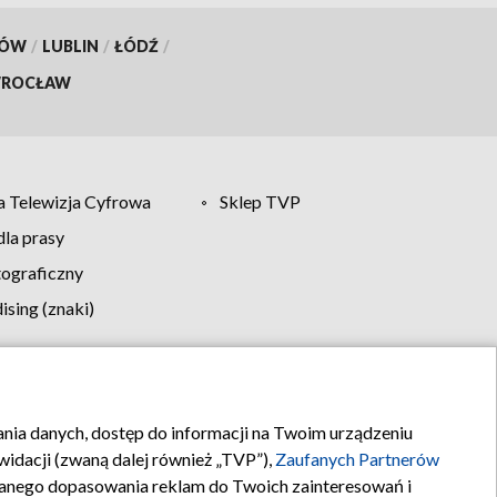
KÓW
/
LUBLIN
/
ŁÓDŹ
/
ROCŁAW
 Telewizja Cyfrowa
Sklep TVP
la prasy
tograficzny
sing (znaki)
klamy
Kontakt
rania danych, dostęp do informacji na Twoim urządzeniu
idacji (zwaną dalej również „TVP”),
Zaufanych Partnerów
anego dopasowania reklam do Twoich zainteresowań i