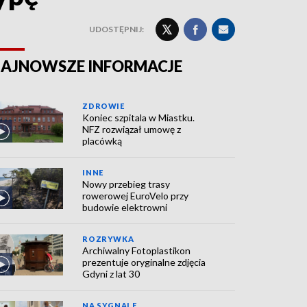
UDOSTĘPNIJ:
AJNOWSZE INFORMACJE
ZDROWIE
Koniec szpitala w Miastku.
NFZ rozwiązał umowę z
placówką
INNE
Nowy przebieg trasy
rowerowej EuroVelo przy
budowie elektrowni
ROZRYWKA
Archiwalny Fotoplastikon
prezentuje oryginalne zdjęcia
Gdyni z lat 30
NA SYGNALE