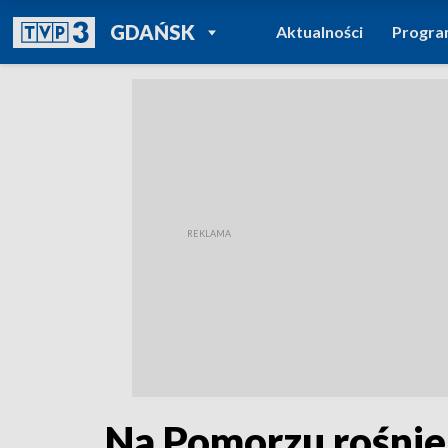
POWRÓT DO
GDAŃSK
Aktualności
Progr
TVP REGIONY
Na Pomorzu rośnie