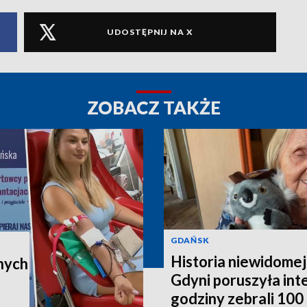
UDOSTĘPNIJ NA X
ZOBACZ TAKŻE
GDAŃSK
Historia niewidomej
nych
Gdyni poruszyła in
godziny zebrali 100 t