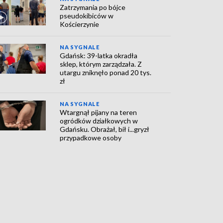
Zatrzymania po bójce
pseudokibiców w
Kościerzynie
NA SYGNALE
Gdańsk: 39-latka okradła
sklep, którym zarządzała. Z
utargu zniknęło ponad 20 tys.
zł
NA SYGNALE
Wtargnął pijany na teren
ogródków działkowych w
Gdańsku. Obrażał, bił i...gryzł
przypadkowe osoby