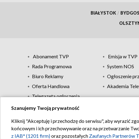
BIAŁYSTOK
/
BYDGO
OLSZTY
Abonament TVP
Emisja w TVP
Rada Programowa
System NOS
Biuro Reklamy
Ogłoszenie pr
Oferta Handlowa
Akademia Tele
Telegazeta ogłoszenia
Szanujemy Twoją prywatność
Regulamin TVP
Kliknij "Akceptuję i przechodzę do serwisu", aby wyrazić zg
końcowym i ich przechowywanie oraz na przetwarzanie Twoich
z IAB* (1201 firm)
oraz pozostałych
Zaufanych Partnerów T