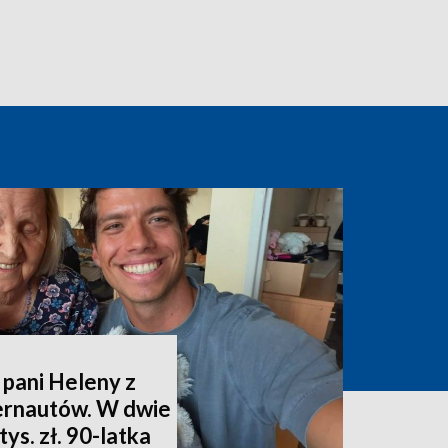
 pani Heleny z
ternautów. W dwie
ys. zł. 90-latka