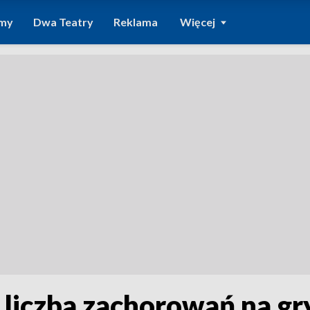
amy
Dwa Teatry
Reklama
Więcej
 liczba zachorowań na gr