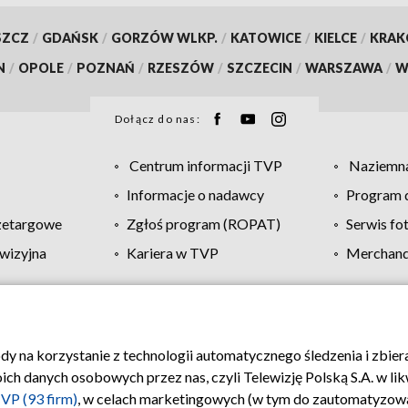
SZCZ
/
GDAŃSK
/
GORZÓW WLKP.
/
KATOWICE
/
KIELCE
/
KRA
N
/
OPOLE
/
POZNAŃ
/
RZESZÓW
/
SZCZECIN
/
WARSZAWA
/
W
Dołącz do nas:
Centrum informacji TVP
Naziemna
Informacje o nadawcy
Program d
zetargowe
Zgłoś program (ROPAT)
Serwis fo
wizyjna
Kariera w TVP
Merchandi
Polityka prywatności
Moje zgody
Pomoc
Biuro re
ody na korzystanie z technologii automatycznego śledzenia i zbie
 danych osobowych przez nas, czyli Telewizję Polską S.A. w likw
VP (93 firm)
, w celach marketingowych (w tym do zautomatyzow