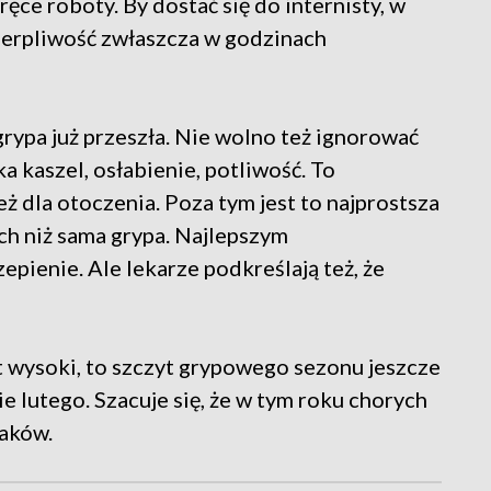
ęce roboty. By dostać się do internisty, w
cierpliwość zwłaszcza w godzinach
grypa już przeszła. Nie wolno też ignorować
 kaszel, osłabienie, potliwość. To
eż dla otoczenia. Poza tym jest to najprostsza
ch niż sama grypa. Najlepszym
epienie. Ale lekarze podkreślają też, że
t wysoki, to szczyt grypowego sezonu jeszcze
 lutego. Szacuje się, że w tym roku chorych
laków.