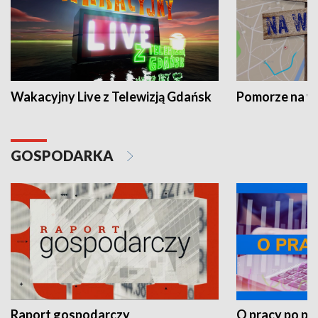
Wakacyjny Live z Telewizją Gdańsk
Pomorze na 
GOSPODARKA
Raport gospodarczy
O pracy po pr