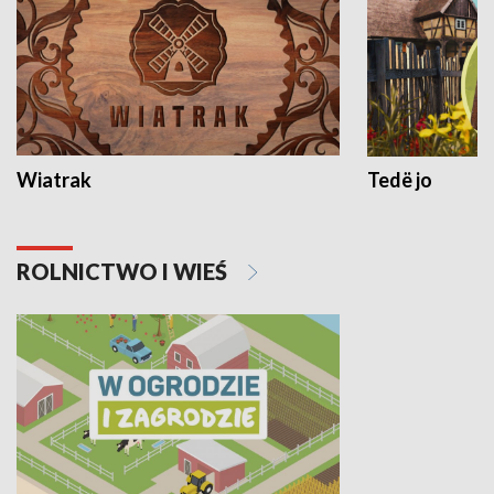
Wiatrak
Tedë jo
ROLNICTWO I WIEŚ