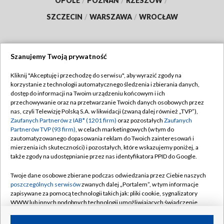
OPOLE
/
POZNAŃ
/
RZESZÓW
/
SZCZECIN
/
WARSZAWA
/
WROCŁAW
Szanujemy Twoją prywatność
Dołącz do nas:
Kliknij "Akceptuję i przechodzę do serwisu", aby wyrazić zgody na
korzystanie z technologii automatycznego śledzenia i zbierania danych,
TVP
dostęp do informacji na Twoim urządzeniu końcowym i ich
Abonament TVP
przechowywanie oraz na przetwarzanie Twoich danych osobowych przez
Regulamin TVP
nas, czyli Telewizję Polską S.A. w likwidacji (zwaną dalej również „TVP”),
Emisja w TVP
Zaufanych Partnerów z IAB* (1201 firm)
oraz pozostałych
Zaufanych
Polityka prywatności
Partnerów TVP (93 firm)
, w celach marketingowych (w tym do
Centrum informacji TVP
Moje zgody
zautomatyzowanego dopasowania reklam do Twoich zainteresowań i
mierzenia ich skuteczności) i pozostałych, które wskazujemy poniżej, a
Naziemna Telewizja Cyfrowa
Pomoc
także zgody na udostępnianie przez nas identyfikatora PPID do Google.
Sklep TVP
Biuro reklamy
Twoje dane osobowe zbierane podczas odwiedzania przez Ciebie naszych
Rada Programowa
poszczególnych serwisów
zwanych dalej „Portalem”, w tym informacje
Kontakt
zapisywane za pomocą technologii takich jak: pliki cookie, sygnalizatory
System NOS
WWW lub innych podobnych technologii umożliwiających świadczenie
dopasowanych i bezpiecznych usług, personalizację treści oraz reklam,
Informacje o nadawcy
Kanały
udostępnianie funkcji mediów społecznościowych oraz analizowanie