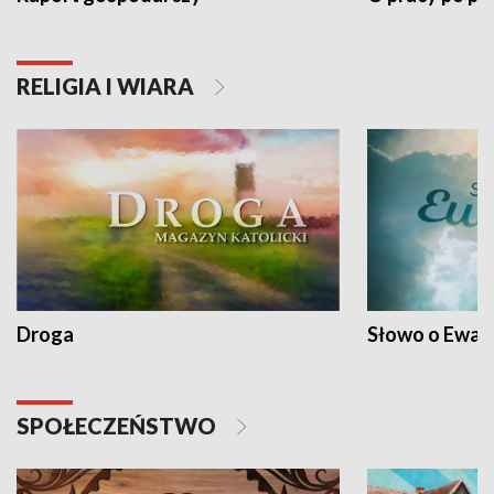
RELIGIA I WIARA
Droga
Słowo o Ewang
SPOŁECZEŃSTWO