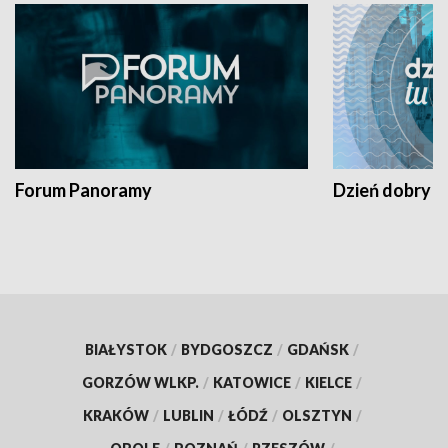
Forum Panoramy
Dzień dobry t
BIAŁYSTOK
/
BYDGOSZCZ
/
GDAŃSK
/
GORZÓW WLKP.
/
KATOWICE
/
KIELCE
/
KRAKÓW
/
LUBLIN
/
ŁÓDŹ
/
OLSZTYN
/