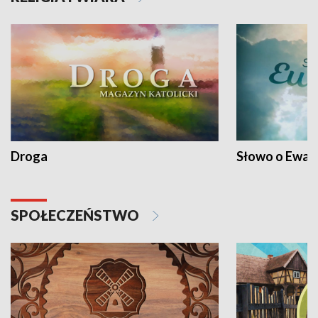
Droga
Słowo o Ewang
SPOŁECZEŃSTWO