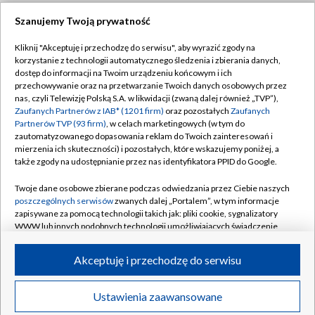
Szanujemy Twoją prywatność
Dołącz do nas:
Kliknij "Akceptuję i przechodzę do serwisu", aby wyrazić zgody na
korzystanie z technologii automatycznego śledzenia i zbierania danych,
TVP
dostęp do informacji na Twoim urządzeniu końcowym i ich
Abonament TVP
przechowywanie oraz na przetwarzanie Twoich danych osobowych przez
Regulamin TVP
nas, czyli Telewizję Polską S.A. w likwidacji (zwaną dalej również „TVP”),
Emisja w TVP
Zaufanych Partnerów z IAB* (1201 firm)
oraz pozostałych
Zaufanych
Polityka prywatności
Partnerów TVP (93 firm)
, w celach marketingowych (w tym do
Centrum informacji TVP
Moje zgody
zautomatyzowanego dopasowania reklam do Twoich zainteresowań i
mierzenia ich skuteczności) i pozostałych, które wskazujemy poniżej, a
Naziemna Telewizja Cyfrowa
Pomoc
także zgody na udostępnianie przez nas identyfikatora PPID do Google.
Sklep TVP
Biuro reklamy
Twoje dane osobowe zbierane podczas odwiedzania przez Ciebie naszych
Rada Programowa
poszczególnych serwisów
zwanych dalej „Portalem”, w tym informacje
Kontakt
zapisywane za pomocą technologii takich jak: pliki cookie, sygnalizatory
System NOS
WWW lub innych podobnych technologii umożliwiających świadczenie
dopasowanych i bezpiecznych usług, personalizację treści oraz reklam,
Informacje o nadawcy
Kanały
udostępnianie funkcji mediów społecznościowych oraz analizowanie
Akceptuję i przechodzę do serwisu
ruchu w Internecie.
Program dla prasy
©2026 Telewizja Polska S.A. w likwidacji
Biuro Reklamy
Twoje dane osobowe zbierane podczas odwiedzania przez Ciebie
Ustawienia zaawansowane
poszczególnych serwisów
na Portalu, takie jak adresy IP, identyfikatory
Ogłoszenie przetargowe