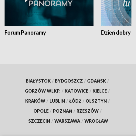
Forum Panoramy
Dzień dobry t
BIAŁYSTOK
/
BYDGOSZCZ
/
GDAŃSK
/
GORZÓW WLKP.
/
KATOWICE
/
KIELCE
/
KRAKÓW
/
LUBLIN
/
ŁÓDŹ
/
OLSZTYN
/
OPOLE
/
POZNAŃ
/
RZESZÓW
/
SZCZECIN
/
WARSZAWA
/
WROCŁAW