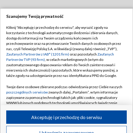
Szanujemy Twoją prywatność
Dołącz do nas:
Kliknij "Akceptuję i przechodzę do serwisu", aby wyrazić zgody na
korzystanie z technologii automatycznego śledzenia i zbierania danych,
TVP
dostęp do informacji na Twoim urządzeniu końcowym i ich
Abonament TVP
przechowywanie oraz na przetwarzanie Twoich danych osobowych przez
Regulamin TVP
nas, czyli Telewizję Polską S.A. w likwidacji (zwaną dalej również „TVP”),
Emisja w TVP
Zaufanych Partnerów z IAB* (1201 firm)
oraz pozostałych
Zaufanych
Polityka prywatności
Partnerów TVP (93 firm)
, w celach marketingowych (w tym do
Centrum informacji TVP
Moje zgody
zautomatyzowanego dopasowania reklam do Twoich zainteresowań i
mierzenia ich skuteczności) i pozostałych, które wskazujemy poniżej, a
Naziemna Telewizja Cyfrowa
Pomoc
także zgody na udostępnianie przez nas identyfikatora PPID do Google.
Sklep TVP
Biuro reklamy
Twoje dane osobowe zbierane podczas odwiedzania przez Ciebie naszych
Rada Programowa
poszczególnych serwisów
zwanych dalej „Portalem”, w tym informacje
Kontakt
zapisywane za pomocą technologii takich jak: pliki cookie, sygnalizatory
System NOS
WWW lub innych podobnych technologii umożliwiających świadczenie
dopasowanych i bezpiecznych usług, personalizację treści oraz reklam,
Informacje o nadawcy
Kanały
udostępnianie funkcji mediów społecznościowych oraz analizowanie
Akceptuję i przechodzę do serwisu
ruchu w Internecie.
Program dla prasy
©2026 Telewizja Polska S.A. w likwidacji
Biuro Reklamy
Twoje dane osobowe zbierane podczas odwiedzania przez Ciebie
Ustawienia zaawansowane