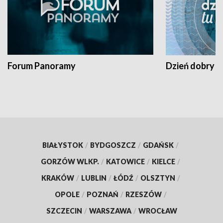
Forum Panoramy
Dzień dobry t
BIAŁYSTOK
/
BYDGOSZCZ
/
GDAŃSK
/
GORZÓW WLKP.
/
KATOWICE
/
KIELCE
/
KRAKÓW
/
LUBLIN
/
ŁÓDŹ
/
OLSZTYN
/
OPOLE
/
POZNAŃ
/
RZESZÓW
/
SZCZECIN
/
WARSZAWA
/
WROCŁAW