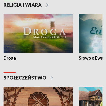
RELIGIA I WIARA
Droga
Słowo o Ewang
SPOŁECZEŃSTWO