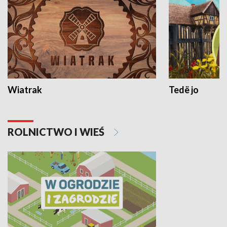
Wiatrak
Tedë jo
ROLNICTWO I WIEŚ