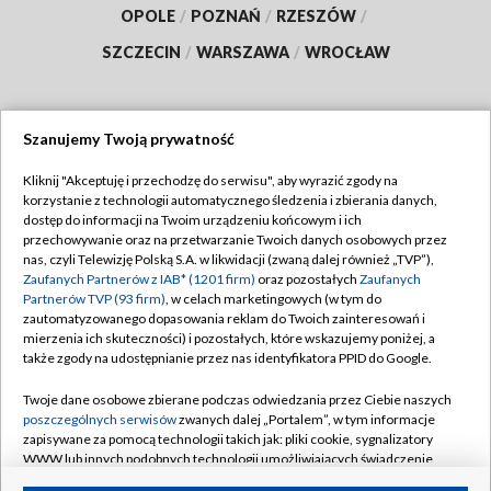
OPOLE
/
POZNAŃ
/
RZESZÓW
/
SZCZECIN
/
WARSZAWA
/
WROCŁAW
Szanujemy Twoją prywatność
Dołącz do nas:
Kliknij "Akceptuję i przechodzę do serwisu", aby wyrazić zgody na
korzystanie z technologii automatycznego śledzenia i zbierania danych,
TVP
dostęp do informacji na Twoim urządzeniu końcowym i ich
Abonament TVP
przechowywanie oraz na przetwarzanie Twoich danych osobowych przez
Regulamin TVP
nas, czyli Telewizję Polską S.A. w likwidacji (zwaną dalej również „TVP”),
Emisja w TVP
Zaufanych Partnerów z IAB* (1201 firm)
oraz pozostałych
Zaufanych
Polityka prywatności
Partnerów TVP (93 firm)
, w celach marketingowych (w tym do
Centrum informacji TVP
Moje zgody
zautomatyzowanego dopasowania reklam do Twoich zainteresowań i
mierzenia ich skuteczności) i pozostałych, które wskazujemy poniżej, a
Naziemna Telewizja Cyfrowa
Pomoc
także zgody na udostępnianie przez nas identyfikatora PPID do Google.
Sklep TVP
Biuro reklamy
Twoje dane osobowe zbierane podczas odwiedzania przez Ciebie naszych
Rada Programowa
poszczególnych serwisów
zwanych dalej „Portalem”, w tym informacje
Kontakt
zapisywane za pomocą technologii takich jak: pliki cookie, sygnalizatory
System NOS
WWW lub innych podobnych technologii umożliwiających świadczenie
dopasowanych i bezpiecznych usług, personalizację treści oraz reklam,
Informacje o nadawcy
Kanały