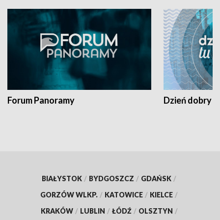
Forum Panoramy
Dzień dobry t
BIAŁYSTOK
/
BYDGOSZCZ
/
GDAŃSK
/
GORZÓW WLKP.
/
KATOWICE
/
KIELCE
/
KRAKÓW
/
LUBLIN
/
ŁÓDŹ
/
OLSZTYN
/