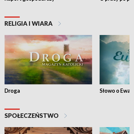
RELIGIA I WIARA
Droga
Słowo o Ewang
SPOŁECZEŃSTWO