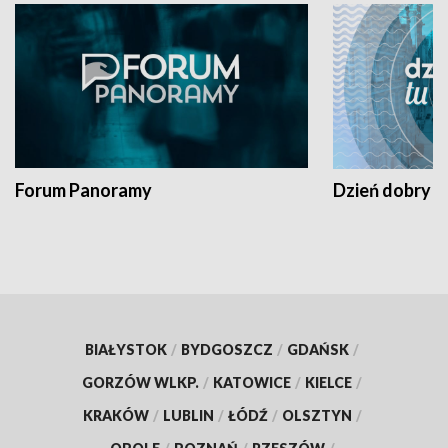
Forum Panoramy
Dzień dobry t
BIAŁYSTOK
/
BYDGOSZCZ
/
GDAŃSK
/
GORZÓW WLKP.
/
KATOWICE
/
KIELCE
/
KRAKÓW
/
LUBLIN
/
ŁÓDŹ
/
OLSZTYN
/