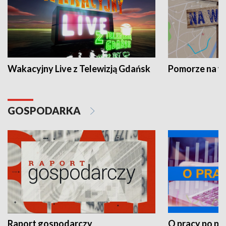
Wakacyjny Live z Telewizją Gdańsk
Pomorze na 
GOSPODARKA
Raport gospodarczy
O pracy po pr