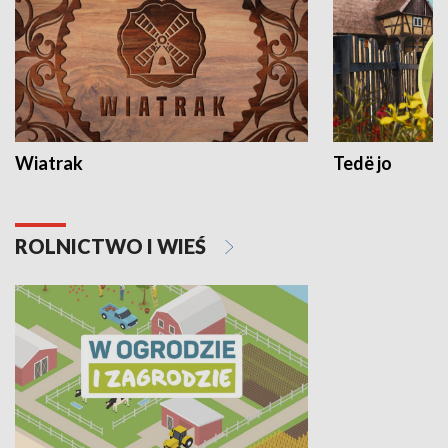
Wiatrak
Tedë jo
ROLNICTWO I WIEŚ