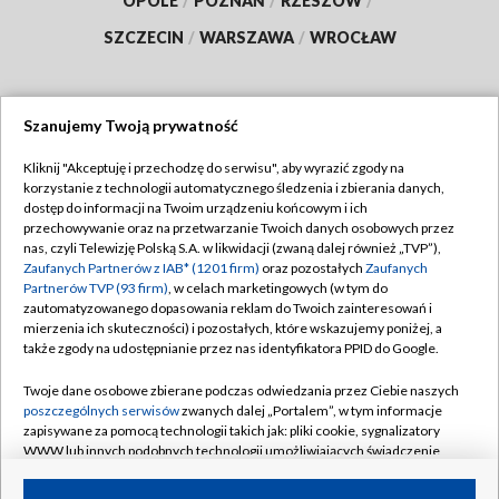
OPOLE
/
POZNAŃ
/
RZESZÓW
/
SZCZECIN
/
WARSZAWA
/
WROCŁAW
Szanujemy Twoją prywatność
Dołącz do nas:
Kliknij "Akceptuję i przechodzę do serwisu", aby wyrazić zgody na
korzystanie z technologii automatycznego śledzenia i zbierania danych,
TVP
dostęp do informacji na Twoim urządzeniu końcowym i ich
Abonament TVP
przechowywanie oraz na przetwarzanie Twoich danych osobowych przez
Regulamin TVP
nas, czyli Telewizję Polską S.A. w likwidacji (zwaną dalej również „TVP”),
Emisja w TVP
Zaufanych Partnerów z IAB* (1201 firm)
oraz pozostałych
Zaufanych
Polityka prywatności
Partnerów TVP (93 firm)
, w celach marketingowych (w tym do
Centrum informacji TVP
Moje zgody
zautomatyzowanego dopasowania reklam do Twoich zainteresowań i
mierzenia ich skuteczności) i pozostałych, które wskazujemy poniżej, a
Naziemna Telewizja Cyfrowa
Pomoc
także zgody na udostępnianie przez nas identyfikatora PPID do Google.
Sklep TVP
Biuro reklamy
Twoje dane osobowe zbierane podczas odwiedzania przez Ciebie naszych
Rada Programowa
poszczególnych serwisów
zwanych dalej „Portalem”, w tym informacje
Kontakt
zapisywane za pomocą technologii takich jak: pliki cookie, sygnalizatory
System NOS
WWW lub innych podobnych technologii umożliwiających świadczenie
dopasowanych i bezpiecznych usług, personalizację treści oraz reklam,
Informacje o nadawcy
Kanały
udostępnianie funkcji mediów społecznościowych oraz analizowanie