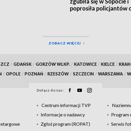
zgubiła się w Sopocie i
poprosiła policjantów 
pomoc
ZOBACZ WIĘCEJ
SZCZ
/
GDAŃSK
/
GORZÓW WLKP.
/
KATOWICE
/
KIELCE
/
KRA
N
/
OPOLE
/
POZNAŃ
/
RZESZÓW
/
SZCZECIN
/
WARSZAWA
/
W
Dołącz do nas:
Centrum informacji TVP
Naziemna
Informacje o nadawcy
Program d
zetargowe
Zgłoś program (ROPAT)
Serwis fo