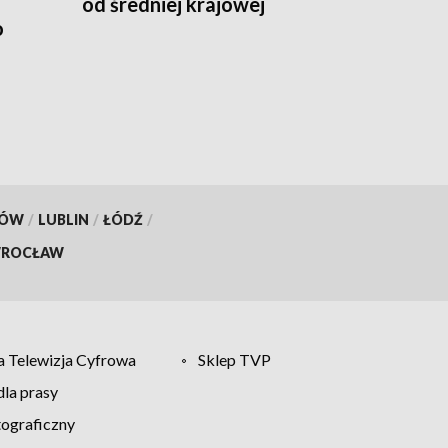
od średniej krajowej
o
KÓW
/
LUBLIN
/
ŁÓDŹ
/
ROCŁAW
 Telewizja Cyfrowa
Sklep TVP
la prasy
tograficzny