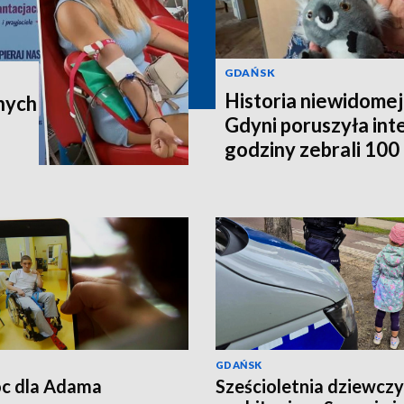
GDAŃSK
Historia niewidomej
nych
Gdyni poruszyła in
godziny zebrali 100 t
poleci do Australii
GDAŃSK
c dla Adama
Sześcioletnia dziewcz