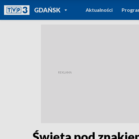
POWRÓT DO
GDAŃSK
Aktualności
Progr
TVP REGIONY
Święta pod znakie