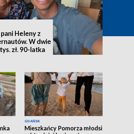
 pani Heleny z
ternautów. W dwie
ys. zł. 90-latka
GDAŃSK
ynka
Mieszkańcy Pomorza młodsi