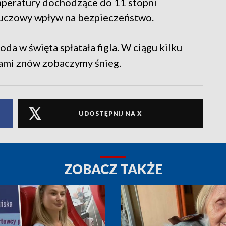
mperatury dochodzące do 11 stopni
kluczowy wpływ na bezpieczeństwo.
a w święta spłatała figla. W ciągu kilku
knami znów zobaczymy śnieg.
UDOSTĘPNIJ NA X
ZOBACZ TAKŻE