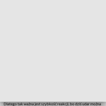
Nowa metoda leczenia udarów mózgu
Gdański Uniwersytet Medyczny rozpoczął leczenie
pacjentów z rozległym udarem mózgu najnowszą
metodą tzw. trombektomii mechanicznej. Dzięki
temu wracają do sprawności pacjenci, którym do tej
pory nie dawano na to szans.
Według Światowej Organizacji zdrowia jedna na sześć osób
zachoruje na udar mózgu. Jest to druga przyczyną zgonów i
główna przyczyna trwałej niepełnosprawności na świecie. W
Polsce każdego roku 70 do 90 tysięcy osób doznaje udaru.
Dlatego tak ważna jest szybkość reakcji, bo dziś udar można