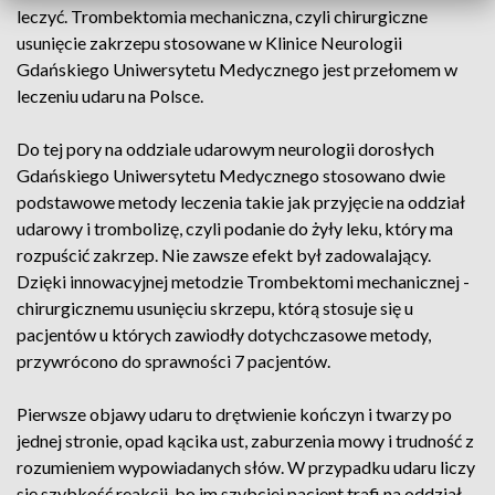
leczyć. Trombektomia mechaniczna, czyli chirurgiczne
usunięcie zakrzepu stosowane w Klinice Neurologii
Gdańskiego Uniwersytetu Medycznego jest przełomem w
leczeniu udaru na Polsce.
Do tej pory na oddziale udarowym neurologii dorosłych
Gdańskiego Uniwersytetu Medycznego stosowano dwie
podstawowe metody leczenia takie jak przyjęcie na oddział
udarowy i trombolizę, czyli podanie do żyły leku, który ma
rozpuścić zakrzep. Nie zawsze efekt był zadowalający.
Dzięki innowacyjnej metodzie Trombektomi mechanicznej -
chirurgicznemu usunięciu skrzepu, którą stosuje się u
pacjentów u których zawiodły dotychczasowe metody,
przywrócono do sprawności 7 pacjentów.
Pierwsze objawy udaru to drętwienie kończyn i twarzy po
jednej stronie, opad kącika ust, zaburzenia mowy i trudność z
rozumieniem wypowiadanych słów. W przypadku udaru liczy
się szybkość reakcji, bo im szybciej pacjent trafi na oddział