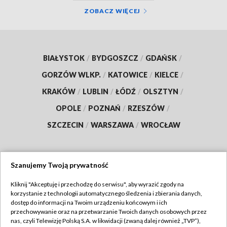
ZOBACZ WIĘCEJ
BIAŁYSTOK
/
BYDGOSZCZ
/
GDAŃSK
/
GORZÓW WLKP.
/
KATOWICE
/
KIELCE
/
KRAKÓW
/
LUBLIN
/
ŁÓDŹ
/
OLSZTYN
/
OPOLE
/
POZNAŃ
/
RZESZÓW
/
SZCZECIN
/
WARSZAWA
/
WROCŁAW
Szanujemy Twoją prywatność
Dołącz do nas:
Kliknij "Akceptuję i przechodzę do serwisu", aby wyrazić zgody na
korzystanie z technologii automatycznego śledzenia i zbierania danych,
TVP
dostęp do informacji na Twoim urządzeniu końcowym i ich
Abonament TVP
przechowywanie oraz na przetwarzanie Twoich danych osobowych przez
Regulamin TVP
nas, czyli Telewizję Polską S.A. w likwidacji (zwaną dalej również „TVP”),