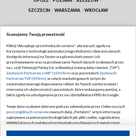
OPOLE
/
POZNAŃ
/
RZESZÓW
/
SZCZECIN
/
WARSZAWA
/
WROCŁAW
Szanujemy Twoją prywatność
Dołącz do nas:
Kliknij "Akceptuję i przechodzę do serwisu", aby wyrazić zgody na
korzystanie z technologii automatycznego śledzenia i zbierania danych,
TVP
dostęp do informacji na Twoim urządzeniu końcowym i ich
Abonament TVP
przechowywanie oraz na przetwarzanie Twoich danych osobowych przez
Regulamin TVP
nas, czyli Telewizję Polską S.A. w likwidacji (zwaną dalej również „TVP”),
Emisja w TVP
Zaufanych Partnerów z IAB* (1201 firm)
oraz pozostałych
Zaufanych
Polityka prywatności
Partnerów TVP (93 firm)
, w celach marketingowych (w tym do
Centrum informacji TVP
Moje zgody
zautomatyzowanego dopasowania reklam do Twoich zainteresowań i
mierzenia ich skuteczności) i pozostałych, które wskazujemy poniżej, a
Naziemna Telewizja Cyfrowa
Pomoc
także zgody na udostępnianie przez nas identyfikatora PPID do Google.
Sklep TVP
Biuro reklamy
Twoje dane osobowe zbierane podczas odwiedzania przez Ciebie naszych
Rada Programowa
poszczególnych serwisów
zwanych dalej „Portalem”, w tym informacje
Kontakt
zapisywane za pomocą technologii takich jak: pliki cookie, sygnalizatory
System NOS
WWW lub innych podobnych technologii umożliwiających świadczenie
dopasowanych i bezpiecznych usług, personalizację treści oraz reklam,
Informacje o nadawcy
Kanały
udostępnianie funkcji mediów społecznościowych oraz analizowanie