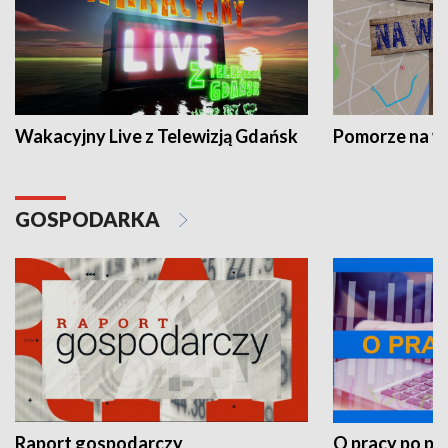
Wakacyjny Live z Telewizją Gdańsk
Pomorze na 
GOSPODARKA
Raport gospodarczy
O pracy po pr