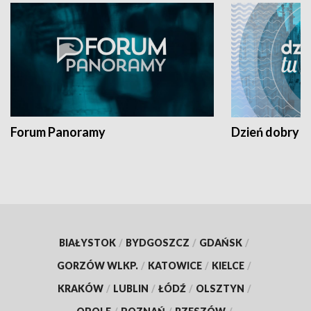
Forum Panoramy
Dzień dobry t
BIAŁYSTOK
/
BYDGOSZCZ
/
GDAŃSK
/
GORZÓW WLKP.
/
KATOWICE
/
KIELCE
/
KRAKÓW
/
LUBLIN
/
ŁÓDŹ
/
OLSZTYN
/