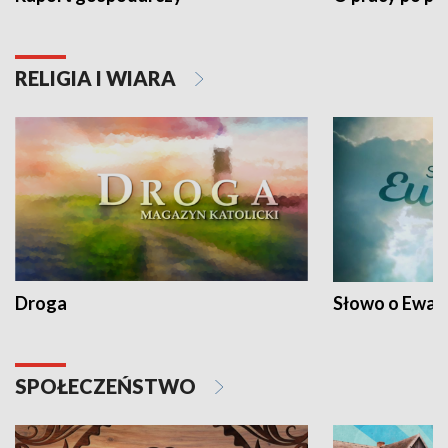
RELIGIA I WIARA
Droga
Słowo o Ewang
SPOŁECZEŃSTWO