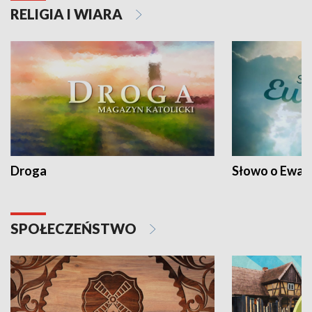
RELIGIA I WIARA
Droga
Słowo o Ewang
SPOŁECZEŃSTWO