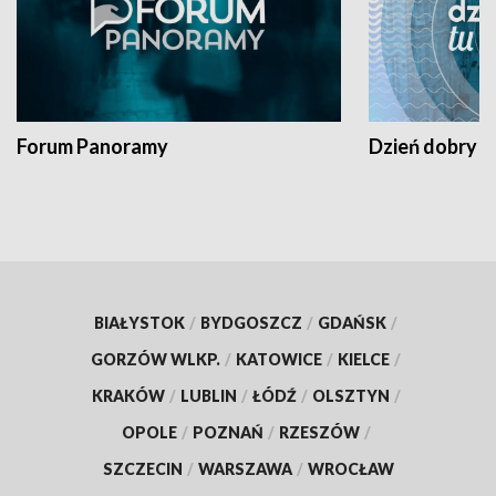
Forum Panoramy
Dzień dobry t
BIAŁYSTOK
/
BYDGOSZCZ
/
GDAŃSK
/
GORZÓW WLKP.
/
KATOWICE
/
KIELCE
/
KRAKÓW
/
LUBLIN
/
ŁÓDŹ
/
OLSZTYN
/
OPOLE
/
POZNAŃ
/
RZESZÓW
/
SZCZECIN
/
WARSZAWA
/
WROCŁAW