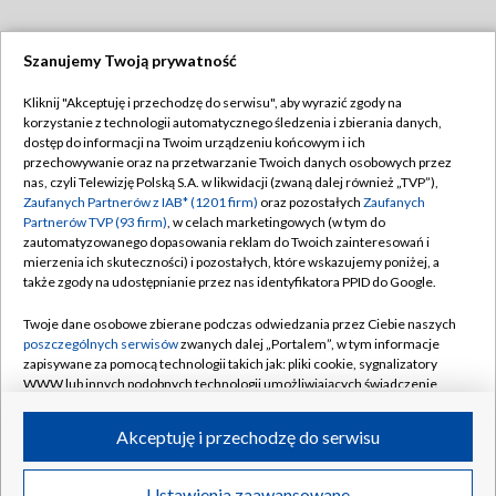
Szanujemy Twoją prywatność
Dołącz do nas:
Kliknij "Akceptuję i przechodzę do serwisu", aby wyrazić zgody na
korzystanie z technologii automatycznego śledzenia i zbierania danych,
TVP
dostęp do informacji na Twoim urządzeniu końcowym i ich
Abonament TVP
przechowywanie oraz na przetwarzanie Twoich danych osobowych przez
Regulamin TVP
nas, czyli Telewizję Polską S.A. w likwidacji (zwaną dalej również „TVP”),
Emisja w TVP
Zaufanych Partnerów z IAB* (1201 firm)
oraz pozostałych
Zaufanych
Polityka prywatności
Partnerów TVP (93 firm)
, w celach marketingowych (w tym do
Centrum informacji TVP
Moje zgody
zautomatyzowanego dopasowania reklam do Twoich zainteresowań i
mierzenia ich skuteczności) i pozostałych, które wskazujemy poniżej, a
Naziemna Telewizja Cyfrowa
Pomoc
także zgody na udostępnianie przez nas identyfikatora PPID do Google.
Sklep TVP
Biuro reklamy
Twoje dane osobowe zbierane podczas odwiedzania przez Ciebie naszych
Rada Programowa
poszczególnych serwisów
zwanych dalej „Portalem”, w tym informacje
Kontakt
zapisywane za pomocą technologii takich jak: pliki cookie, sygnalizatory
System NOS
WWW lub innych podobnych technologii umożliwiających świadczenie
dopasowanych i bezpiecznych usług, personalizację treści oraz reklam,
Informacje o nadawcy
Kanały
udostępnianie funkcji mediów społecznościowych oraz analizowanie
Akceptuję i przechodzę do serwisu
ruchu w Internecie.
Program dla prasy
©2026 Telewizja Polska S.A. w likwidacji
Biuro Reklamy
Twoje dane osobowe zbierane podczas odwiedzania przez Ciebie
Ustawienia zaawansowane