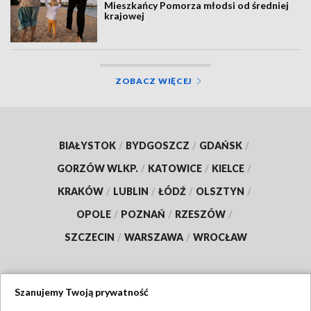
Mieszkańcy Pomorza młodsi od średniej
krajowej
ZOBACZ WIĘCEJ
BIAŁYSTOK
/
BYDGOSZCZ
/
GDAŃSK
/
GORZÓW WLKP.
/
KATOWICE
/
KIELCE
/
KRAKÓW
/
LUBLIN
/
ŁÓDŹ
/
OLSZTYN
/
OPOLE
/
POZNAŃ
/
RZESZÓW
/
SZCZECIN
/
WARSZAWA
/
WROCŁAW
Szanujemy Twoją prywatność
Dołącz do nas: