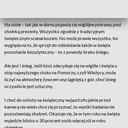
I trudno się dziwić, bo zainteresowanie klientów pobytem w
święta jest ogromne.
Na stole – tak jak w domu pojawią się wigilijne potrawy, pod
choinką prezenty. Wszystko zgodnie z tradycyjnym
świątecznym scenariuszem. No może prawie wszystko, bo
wygląda na to, że sprzęt do odśnieżania także w święta
pozostanie bezużyteczny – to z powody braku śniegu.
Ale jest i śnieg. Jeśli ktoś zdecyduje się na wigilie i święta u
stóp najwyższego stoku na Pomorzu, czyli Wieżycy, może
liczyć na atmosferę żywcem wyciągniętą z gór, choć śnieg
oczywiście jest sztuczny.
I choć do ochoty na świąteczny wyjazd oficjalnie przed
kamerą nie wielu chce się przyznać, to wyniki badania nie
pozostawiają złudzeń. Okazuje się, że w tym roku na święta
wyjedzie blisko o 30 procent osób więcej niż w roku
ubiegłym.