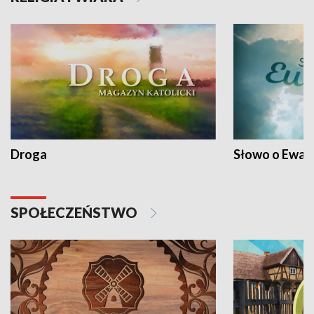
Droga
Słowo o Ewang
SPOŁECZEŃSTWO