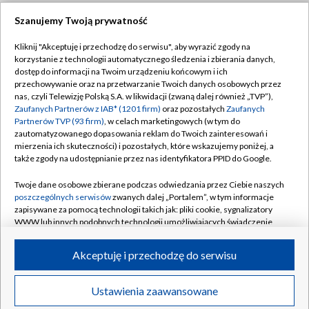
Szanujemy Twoją prywatność
Dołącz do nas:
Kliknij "Akceptuję i przechodzę do serwisu", aby wyrazić zgody na
korzystanie z technologii automatycznego śledzenia i zbierania danych,
TVP
dostęp do informacji na Twoim urządzeniu końcowym i ich
Abonament TVP
przechowywanie oraz na przetwarzanie Twoich danych osobowych przez
Regulamin TVP
nas, czyli Telewizję Polską S.A. w likwidacji (zwaną dalej również „TVP”),
Emisja w TVP
Zaufanych Partnerów z IAB* (1201 firm)
oraz pozostałych
Zaufanych
Polityka prywatności
Partnerów TVP (93 firm)
, w celach marketingowych (w tym do
Centrum informacji TVP
Moje zgody
zautomatyzowanego dopasowania reklam do Twoich zainteresowań i
mierzenia ich skuteczności) i pozostałych, które wskazujemy poniżej, a
Naziemna Telewizja Cyfrowa
Pomoc
także zgody na udostępnianie przez nas identyfikatora PPID do Google.
Sklep TVP
Biuro reklamy
Twoje dane osobowe zbierane podczas odwiedzania przez Ciebie naszych
Rada Programowa
poszczególnych serwisów
zwanych dalej „Portalem”, w tym informacje
Kontakt
zapisywane za pomocą technologii takich jak: pliki cookie, sygnalizatory
System NOS
WWW lub innych podobnych technologii umożliwiających świadczenie
dopasowanych i bezpiecznych usług, personalizację treści oraz reklam,
Informacje o nadawcy
Kanały
udostępnianie funkcji mediów społecznościowych oraz analizowanie
Akceptuję i przechodzę do serwisu
ruchu w Internecie.
Program dla prasy
©2026 Telewizja Polska S.A. w likwidacji
Biuro Reklamy
Twoje dane osobowe zbierane podczas odwiedzania przez Ciebie
Ustawienia zaawansowane
poszczególnych serwisów
na Portalu, takie jak adresy IP, identyfikatory
Ogłoszenie przetargowe