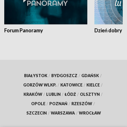
Forum Panoramy
Dzień dobry t
BIAŁYSTOK
/
BYDGOSZCZ
/
GDAŃSK
/
GORZÓW WLKP.
/
KATOWICE
/
KIELCE
/
KRAKÓW
/
LUBLIN
/
ŁÓDŹ
/
OLSZTYN
/
OPOLE
/
POZNAŃ
/
RZESZÓW
/
SZCZECIN
/
WARSZAWA
/
WROCŁAW