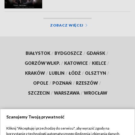
ZOBACZ WIĘCEJ
BIAŁYSTOK
/
BYDGOSZCZ
/
GDAŃSK
/
GORZÓW WLKP.
/
KATOWICE
/
KIELCE
/
KRAKÓW
/
LUBLIN
/
ŁÓDŹ
/
OLSZTYN
/
OPOLE
/
POZNAŃ
/
RZESZÓW
/
SZCZECIN
/
WARSZAWA
/
WROCŁAW
Szanujemy Twoją prywatność
Dołącz do nas:
Kliknij "Akceptuję i przechodzę do serwisu", aby wyrazić zgody na
korzystanie z technologii automatycznego śledzenia i zbierania danych,