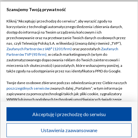
Szanujemy Twoją prywatność
Dołącz do nas:
Kliknij "Akceptuję i przechodzę do serwisu", aby wyrazić zgody na
korzystanie z technologii automatycznego śledzenia i zbierania danych,
TVP
dostęp do informacji na Twoim urządzeniu końcowym i ich
Abonament TVP
przechowywanie oraz na przetwarzanie Twoich danych osobowych przez
Regulamin TVP
nas, czyli Telewizję Polską S.A. w likwidacji (zwaną dalej również „TVP”),
Emisja w TVP
Zaufanych Partnerów z IAB* (1201 firm)
oraz pozostałych
Zaufanych
Polityka prywatności
Partnerów TVP (93 firm)
, w celach marketingowych (w tym do
Centrum informacji TVP
Moje zgody
zautomatyzowanego dopasowania reklam do Twoich zainteresowań i
mierzenia ich skuteczności) i pozostałych, które wskazujemy poniżej, a
Naziemna Telewizja Cyfrowa
Pomoc
także zgody na udostępnianie przez nas identyfikatora PPID do Google.
Sklep TVP
Biuro reklamy
Twoje dane osobowe zbierane podczas odwiedzania przez Ciebie naszych
Rada Programowa
poszczególnych serwisów
zwanych dalej „Portalem”, w tym informacje
Kontakt
zapisywane za pomocą technologii takich jak: pliki cookie, sygnalizatory
System NOS
WWW lub innych podobnych technologii umożliwiających świadczenie
dopasowanych i bezpiecznych usług, personalizację treści oraz reklam,
Informacje o nadawcy
Kanały
udostępnianie funkcji mediów społecznościowych oraz analizowanie
Akceptuję i przechodzę do serwisu
ruchu w Internecie.
Program dla prasy
©2026 Telewizja Polska S.A. w likwidacji
Biuro Reklamy
Twoje dane osobowe zbierane podczas odwiedzania przez Ciebie
Ustawienia zaawansowane
poszczególnych serwisów
na Portalu, takie jak adresy IP, identyfikatory
Ogłoszenie przetargowe