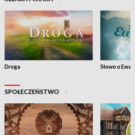
Droga
Słowo o Ewang
SPOŁECZEŃSTWO