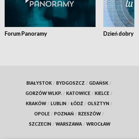
Forum Panoramy
Dzień dobry t
BIAŁYSTOK
/
BYDGOSZCZ
/
GDAŃSK
/
GORZÓW WLKP.
/
KATOWICE
/
KIELCE
/
KRAKÓW
/
LUBLIN
/
ŁÓDŹ
/
OLSZTYN
/
OPOLE
/
POZNAŃ
/
RZESZÓW
/
SZCZECIN
/
WARSZAWA
/
WROCŁAW