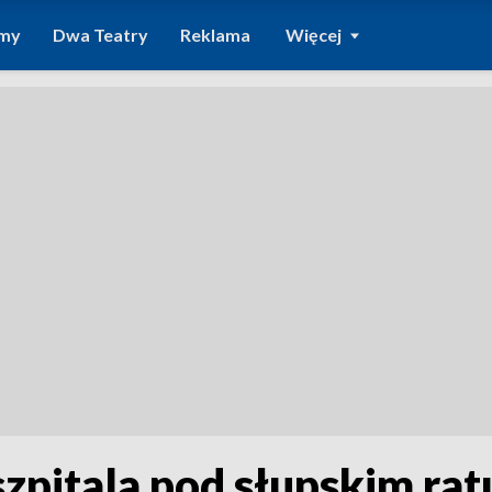
amy
Dwa Teatry
Reklama
Więcej
szpitala pod słupskim ra