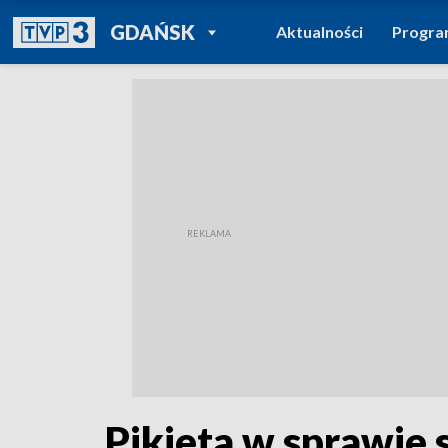
POWRÓT DO
GDAŃSK
Aktualności
Progr
TVP REGIONY
Pikieta w sprawie 