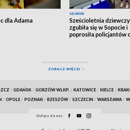
GDAŃSK
c dla Adama
Sześcioletnia dziewcz
zgubiła się w Sopocie i
poprosiła policjantów 
pomoc
ZOBACZ WIĘCEJ
SZCZ
/
GDAŃSK
/
GORZÓW WLKP.
/
KATOWICE
/
KIELCE
/
KRA
N
/
OPOLE
/
POZNAŃ
/
RZESZÓW
/
SZCZECIN
/
WARSZAWA
/
W
Dołącz do nas: