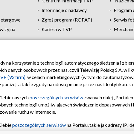
Centrum informacji TVP
Naziemna
Informacje o nadawcy
Program d
zetargowe
Zgłoś program (ROPAT)
Serwis fo
wizyjna
Kariera w TVP
Merchandi
Polityka prywatności
Moje zgody
Pomoc
Biuro re
ody na korzystanie z technologii automatycznego śledzenia i zbie
 danych osobowych przez nas, czyli Telewizję Polską S.A. w likw
VP (93 firm)
, w celach marketingowych (w tym do zautomatyzow
 poniżej, a także zgody na udostępnianie przez nas identyfikator
Ciebie naszych
poszczególnych serwisów
zwanych dalej „Portalem
obnych technologii umożliwiających świadczenie dopasowanych i be
zowanie ruchu w Internecie.
Ciebie
poszczególnych serwisów
na Portalu, takie jak adresy IP, 
sach Portalu czy historia odwiedzin będą przetwarzane przez TV