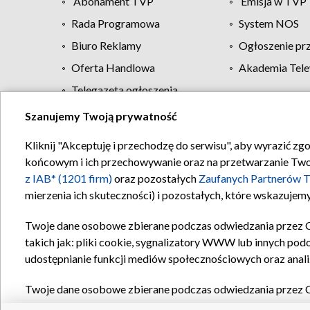
Abonament TVP
Emisja w TVP
Rada Programowa
System NOS
Biuro Reklamy
Ogłoszenie pr
Oferta Handlowa
Akademia Tele
Telegazeta ogłoszenia
Szanujemy Twoją prywatność
Regulamin TVP
Kliknij "Akceptuję i przechodzę do serwisu", aby wyrazić zg
końcowym i ich przechowywanie oraz na przetwarzanie Twoich
z IAB* (1201 firm)
oraz pozostałych
Zaufanych Partnerów T
mierzenia ich skuteczności) i pozostałych, które wskazujemy
Twoje dane osobowe zbierane podczas odwiedzania przez 
takich jak: pliki cookie, sygnalizatory WWW lub innych pod
udostępnianie funkcji mediów społecznościowych oraz anali
Twoje dane osobowe zbierane podczas odwiedzania przez 
plików cookie, informacje o Twoich wyszukiwaniach w serwi