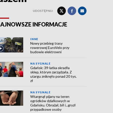
UDOSTĘPNIJ:
AJNOWSZE INFORMACJE
INNE
Nowy przebieg trasy
rowerowej EuroVelo przy
budowie elektrowni
NA SYGNALE
Gdańsk: 39-latka okradła
sklep, którym zarządzała. Z
utargu zniknęło ponad 20 tys.
zł
NA SYGNALE
Wtargnął pijany na teren
ogródków działkowych w
Gdańsku. Obrażał, bił i...gryzł
przypadkowe osoby