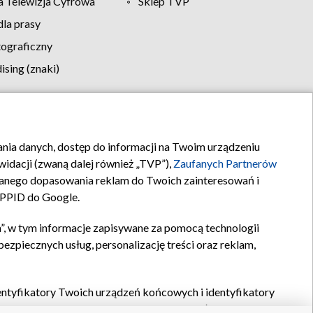
 Telewizja Cyfrowa
Sklep TVP
la prasy
tograficzny
sing (znaki)
klamy
Kontakt
rania danych, dostęp do informacji na Twoim urządzeniu
idacji (zwaną dalej również „TVP”),
Zaufanych Partnerów
anego dopasowania reklam do Twoich zainteresowań i
a PPID do Google.
”, w tym informacje zapisywane za pomocą technologii
zpiecznych usług, personalizację treści oraz reklam,
identyfikatory Twoich urządzeń końcowych i identyfikatory
P,
Zaufanych Partnerów z IAB
oraz pozostałych
Zaufanych