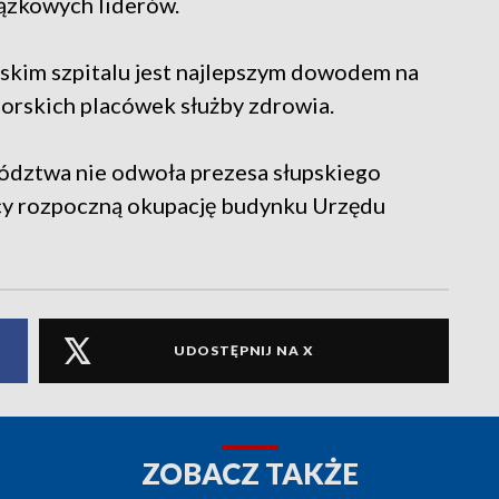
ązkowych liderów.
skim szpitalu jest najlepszym dowodem na
orskich placówek służby zdrowia.
ództwa nie odwoła prezesa słupskiego
wcy rozpoczną okupację budynku Urzędu
UDOSTĘPNIJ NA X
ZOBACZ TAKŻE