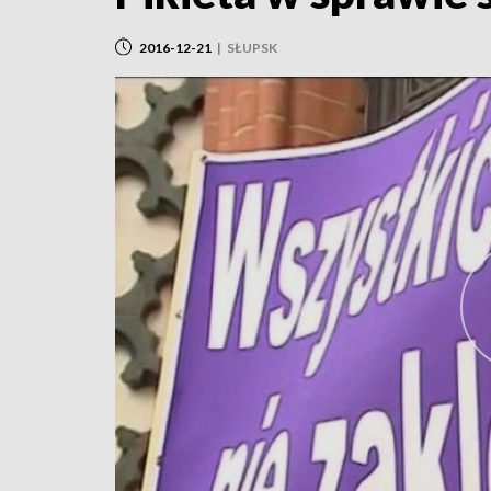
2016-12-21
|
SŁUPSK