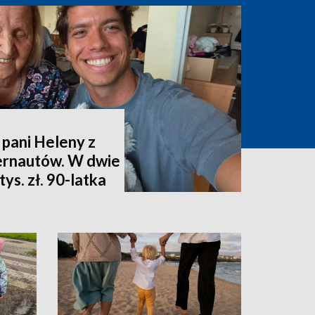
 pani Heleny z
ternautów. W dwie
ys. zł. 90-latka