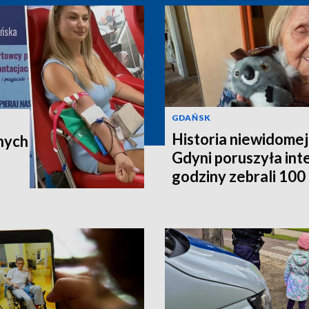
GDAŃSK
Historia niewidomej
nych
Gdyni poruszyła in
godziny zebrali 100 t
poleci do Australii