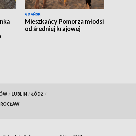
GDAŃSK
ynka
Mieszkańcy Pomorza młodsi
od średniej krajowej
o
KÓW
/
LUBLIN
/
ŁÓDŹ
/
ROCŁAW