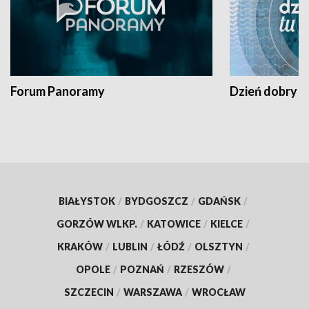
Forum Panoramy
Dzień dobry t
BIAŁYSTOK
/
BYDGOSZCZ
/
GDAŃSK
/
GORZÓW WLKP.
/
KATOWICE
/
KIELCE
/
KRAKÓW
/
LUBLIN
/
ŁÓDŹ
/
OLSZTYN
/
OPOLE
/
POZNAŃ
/
RZESZÓW
/
SZCZECIN
/
WARSZAWA
/
WROCŁAW