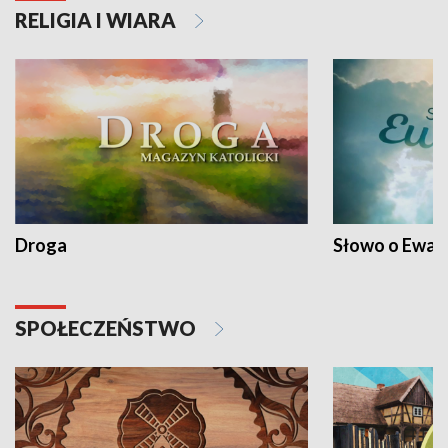
RELIGIA I WIARA
Droga
Słowo o Ewang
SPOŁECZEŃSTWO