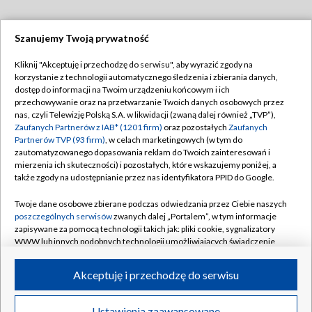
Szanujemy Twoją prywatność
Dołącz do nas:
Kliknij "Akceptuję i przechodzę do serwisu", aby wyrazić zgody na
korzystanie z technologii automatycznego śledzenia i zbierania danych,
TVP
dostęp do informacji na Twoim urządzeniu końcowym i ich
Abonament TVP
przechowywanie oraz na przetwarzanie Twoich danych osobowych przez
Regulamin TVP
nas, czyli Telewizję Polską S.A. w likwidacji (zwaną dalej również „TVP”),
Emisja w TVP
Zaufanych Partnerów z IAB* (1201 firm)
oraz pozostałych
Zaufanych
Polityka prywatności
Partnerów TVP (93 firm)
, w celach marketingowych (w tym do
Centrum informacji TVP
Moje zgody
zautomatyzowanego dopasowania reklam do Twoich zainteresowań i
mierzenia ich skuteczności) i pozostałych, które wskazujemy poniżej, a
Naziemna Telewizja Cyfrowa
Pomoc
także zgody na udostępnianie przez nas identyfikatora PPID do Google.
Sklep TVP
Biuro reklamy
Twoje dane osobowe zbierane podczas odwiedzania przez Ciebie naszych
Rada Programowa
poszczególnych serwisów
zwanych dalej „Portalem”, w tym informacje
Kontakt
zapisywane za pomocą technologii takich jak: pliki cookie, sygnalizatory
System NOS
WWW lub innych podobnych technologii umożliwiających świadczenie
dopasowanych i bezpiecznych usług, personalizację treści oraz reklam,
Informacje o nadawcy
Kanały
udostępnianie funkcji mediów społecznościowych oraz analizowanie
Akceptuję i przechodzę do serwisu
ruchu w Internecie.
Program dla prasy
©2026 Telewizja Polska S.A. w likwidacji
Biuro Reklamy
Twoje dane osobowe zbierane podczas odwiedzania przez Ciebie
Ustawienia zaawansowane