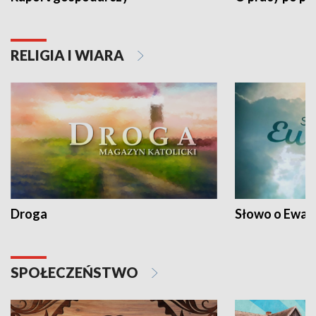
RELIGIA I WIARA
Droga
Słowo o Ewang
SPOŁECZEŃSTWO