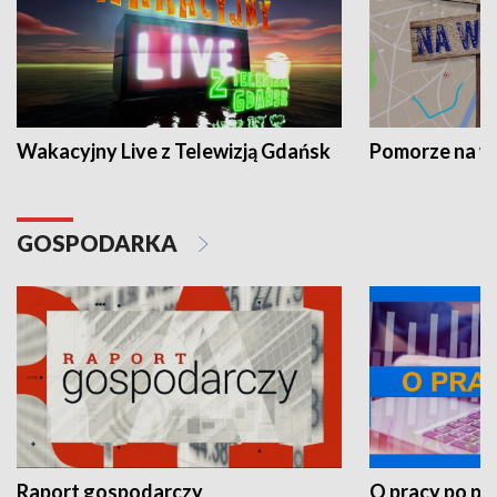
Wakacyjny Live z Telewizją Gdańsk
Pomorze na 
GOSPODARKA
Raport gospodarczy
O pracy po pr