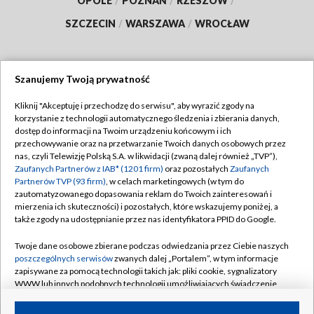
OPOLE
/
POZNAŃ
/
RZESZÓW
/
SZCZECIN
/
WARSZAWA
/
WROCŁAW
Szanujemy Twoją prywatność
Dołącz do nas:
Kliknij "Akceptuję i przechodzę do serwisu", aby wyrazić zgody na
korzystanie z technologii automatycznego śledzenia i zbierania danych,
TVP
dostęp do informacji na Twoim urządzeniu końcowym i ich
Abonament TVP
przechowywanie oraz na przetwarzanie Twoich danych osobowych przez
Regulamin TVP
nas, czyli Telewizję Polską S.A. w likwidacji (zwaną dalej również „TVP”),
Emisja w TVP
Zaufanych Partnerów z IAB* (1201 firm)
oraz pozostałych
Zaufanych
Polityka prywatności
Partnerów TVP (93 firm)
, w celach marketingowych (w tym do
Centrum informacji TVP
Moje zgody
zautomatyzowanego dopasowania reklam do Twoich zainteresowań i
mierzenia ich skuteczności) i pozostałych, które wskazujemy poniżej, a
Naziemna Telewizja Cyfrowa
Pomoc
także zgody na udostępnianie przez nas identyfikatora PPID do Google.
Sklep TVP
Biuro reklamy
Twoje dane osobowe zbierane podczas odwiedzania przez Ciebie naszych
Rada Programowa
poszczególnych serwisów
zwanych dalej „Portalem”, w tym informacje
Kontakt
zapisywane za pomocą technologii takich jak: pliki cookie, sygnalizatory
System NOS
WWW lub innych podobnych technologii umożliwiających świadczenie
dopasowanych i bezpiecznych usług, personalizację treści oraz reklam,
Informacje o nadawcy
Kanały
udostępnianie funkcji mediów społecznościowych oraz analizowanie