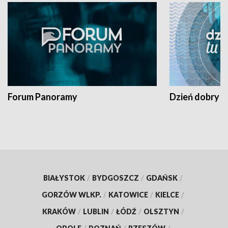
Forum Panoramy
Dzień dobry t
BIAŁYSTOK
/
BYDGOSZCZ
/
GDAŃSK
/
GORZÓW WLKP.
/
KATOWICE
/
KIELCE
/
KRAKÓW
/
LUBLIN
/
ŁÓDŹ
/
OLSZTYN
/