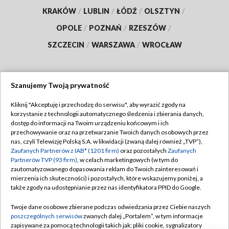
KRAKÓW
/
LUBLIN
/
ŁÓDŹ
/
OLSZTYN
/
OPOLE
/
POZNAŃ
/
RZESZÓW
/
SZCZECIN
/
WARSZAWA
/
WROCŁAW
Szanujemy Twoją prywatność
Dołącz do nas:
Kliknij "Akceptuję i przechodzę do serwisu", aby wyrazić zgody na
korzystanie z technologii automatycznego śledzenia i zbierania danych,
TVP
dostęp do informacji na Twoim urządzeniu końcowym i ich
Abonament TVP
przechowywanie oraz na przetwarzanie Twoich danych osobowych przez
Regulamin TVP
nas, czyli Telewizję Polską S.A. w likwidacji (zwaną dalej również „TVP”),
Emisja w TVP
Zaufanych Partnerów z IAB* (1201 firm)
oraz pozostałych
Zaufanych
Polityka prywatności
Partnerów TVP (93 firm)
, w celach marketingowych (w tym do
Centrum informacji TVP
Moje zgody
zautomatyzowanego dopasowania reklam do Twoich zainteresowań i
mierzenia ich skuteczności) i pozostałych, które wskazujemy poniżej, a
Naziemna Telewizja Cyfrowa
Pomoc
także zgody na udostępnianie przez nas identyfikatora PPID do Google.
Sklep TVP
Biuro reklamy
Twoje dane osobowe zbierane podczas odwiedzania przez Ciebie naszych
Rada Programowa
poszczególnych serwisów
zwanych dalej „Portalem”, w tym informacje
Kontakt
zapisywane za pomocą technologii takich jak: pliki cookie, sygnalizatory