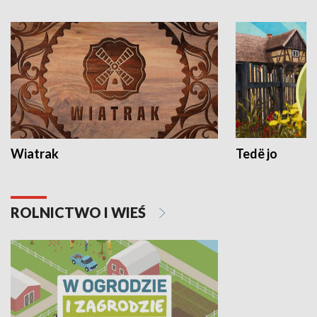
Wiatrak
Tedë jo
ROLNICTWO I WIEŚ