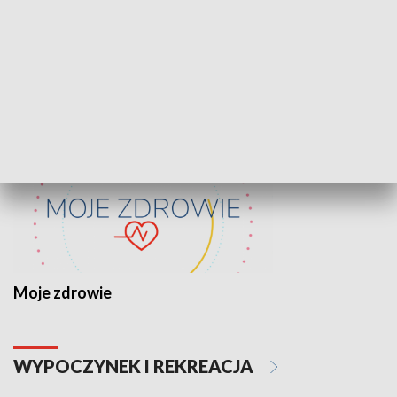
Lekcje obywatelskie
Epitafia Piaśn
ZDROWIE I NAUKA
Moje zdrowie
WYPOCZYNEK I REKREACJA