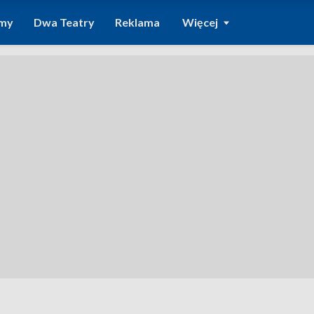
amy
Dwa Teatry
Reklama
Więcej