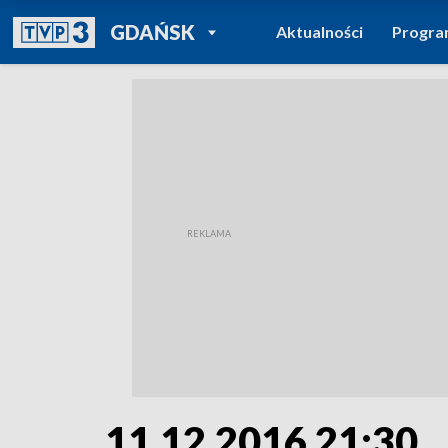
POWRÓT DO
GDAŃSK
Aktualności
Progr
TVP REGIONY
11.12.2016 21:30