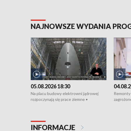
NAJNOWSZE WYDANIA PR
05.08.2026 18:30
04.08.2
Na placu budowy elektrowni jądrowej
Remonty 
rozpoczynają się prace ziemne •
zagrożone
Podpisano umowę na budowę obwodnicy
kierowcy 
Starogardu Gdańskiego • Za kilka dni
poszkodo
wodowanie ORP „Wicher” • 18 milionów
Gdyni • M
złotych na inwestycje w szkołach w Rumi
Cancer Fi
INFORMACJE
i Wejherowie • Nowy sprzęt
Listę UN