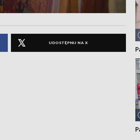
UDOSTĘPNIJ NA X
P
P