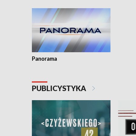
kardiologiczny dla Puckiego Szpitala • Na
witali To
Pomorzu znów rekordowe upały
Panorama
PUBLICYSTYKA