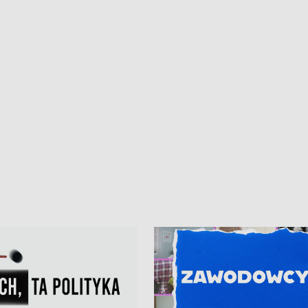
ur de Pologne
kibiców na trasie przejazdu peleton
Tour de Pologne przez Kaszuby