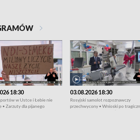
OGRAMÓW
026 18:30
03.08.2026 18:30
portów w Ustce i Łebie nie
Rosyjski samolot rozpoznawczy
 • Zarzuty dla pijanego
przechwycony • Wnioski po tragicz
ciągnika • Protest
pożarze na działkach • Śledztwo po
wanych przez dewelopera w
pożarze łodzi na Motławie • Urząd M
ilion zł dla dzieci z UCK od
wraca do Słupska • Kampania społe
ghters • Efekty wpisu Gdyni na
puckiego Hospicjum • Nagrody Fest
ESCO • Kaszubscy kuczerzy
Szekspirowskiego rozdane • Tysiąc