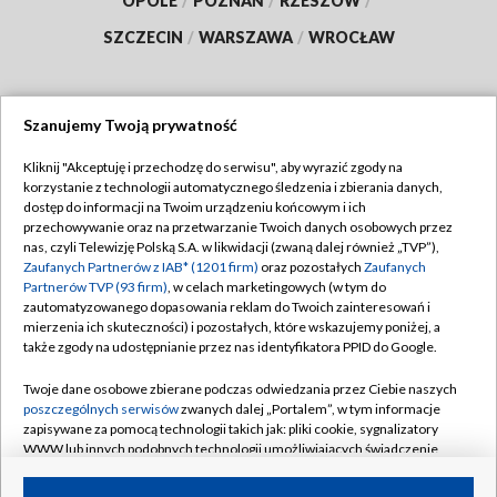
OPOLE
/
POZNAŃ
/
RZESZÓW
/
SZCZECIN
/
WARSZAWA
/
WROCŁAW
Szanujemy Twoją prywatność
Dołącz do nas:
Kliknij "Akceptuję i przechodzę do serwisu", aby wyrazić zgody na
korzystanie z technologii automatycznego śledzenia i zbierania danych,
TVP
dostęp do informacji na Twoim urządzeniu końcowym i ich
Abonament TVP
przechowywanie oraz na przetwarzanie Twoich danych osobowych przez
Regulamin TVP
nas, czyli Telewizję Polską S.A. w likwidacji (zwaną dalej również „TVP”),
Emisja w TVP
Zaufanych Partnerów z IAB* (1201 firm)
oraz pozostałych
Zaufanych
Polityka prywatności
Partnerów TVP (93 firm)
, w celach marketingowych (w tym do
Centrum informacji TVP
Moje zgody
zautomatyzowanego dopasowania reklam do Twoich zainteresowań i
mierzenia ich skuteczności) i pozostałych, które wskazujemy poniżej, a
Naziemna Telewizja Cyfrowa
Pomoc
także zgody na udostępnianie przez nas identyfikatora PPID do Google.
Sklep TVP
Biuro reklamy
Twoje dane osobowe zbierane podczas odwiedzania przez Ciebie naszych
Rada Programowa
poszczególnych serwisów
zwanych dalej „Portalem”, w tym informacje
Kontakt
zapisywane za pomocą technologii takich jak: pliki cookie, sygnalizatory
System NOS
WWW lub innych podobnych technologii umożliwiających świadczenie
dopasowanych i bezpiecznych usług, personalizację treści oraz reklam,
Informacje o nadawcy
Kanały
udostępnianie funkcji mediów społecznościowych oraz analizowanie