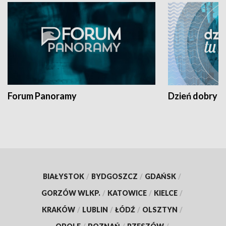
Forum Panoramy
Dzień dobry t
BIAŁYSTOK
/
BYDGOSZCZ
/
GDAŃSK
/
GORZÓW WLKP.
/
KATOWICE
/
KIELCE
/
KRAKÓW
/
LUBLIN
/
ŁÓDŹ
/
OLSZTYN
/