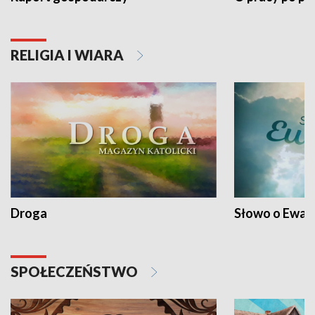
RELIGIA I WIARA
Droga
Słowo o Ewang
SPOŁECZEŃSTWO