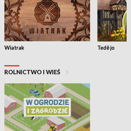
Wiatrak
Tedë jo
ROLNICTWO I WIEŚ