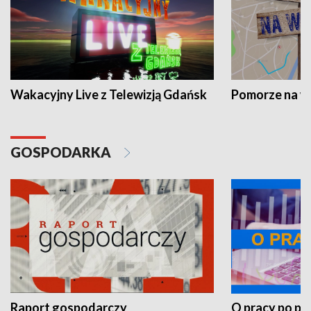
Wakacyjny Live z Telewizją Gdańsk
Pomorze na 
GOSPODARKA
Raport gospodarczy
O pracy po pr