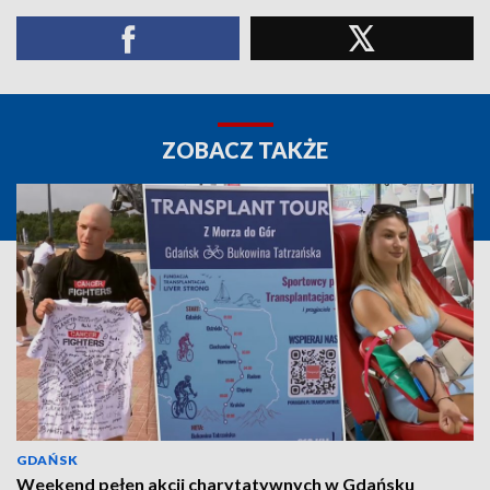
ZOBACZ TAKŻE
GDAŃSK
Weekend pełen akcji charytatywnych w Gdańsku