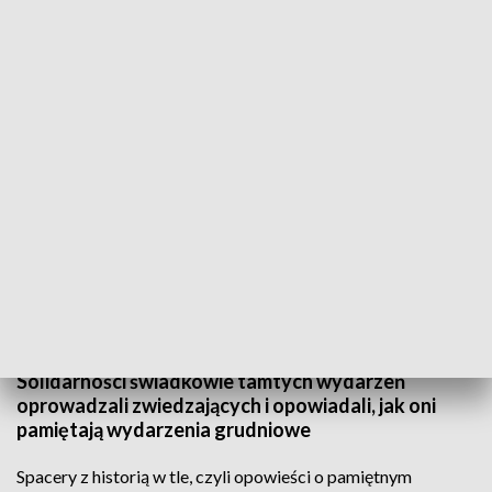
Spacer w Europejskim Centrum Solidarności
W tym roku obchodzimy 35. rocznicę
wprowadzenia stanu wojennego i 46. rocznicę
tragicznych wydarzeń z Grudnia'70 roku. Zginęło
wtedy 45 osób, 1200 zostało rannych a 3000
aresztowanych. W Europejskim Centrum
Solidarności świadkowie tamtych wydarzeń
oprowadzali zwiedzających i opowiadali, jak oni
pamiętają wydarzenia grudniowe
Spacery z historią w tle, czyli opowieści o pamiętnym