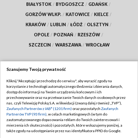
BIAŁYSTOK
/
BYDGOSZCZ
/
GDAŃSK
/
GORZÓW WLKP.
/
KATOWICE
/
KIELCE
/
KRAKÓW
/
LUBLIN
/
ŁÓDŹ
/
OLSZTYN
/
OPOLE
/
POZNAŃ
/
RZESZÓW
/
SZCZECIN
/
WARSZAWA
/
WROCŁAW
Szanujemy Twoją prywatność
Dołącz do nas:
Kliknij "Akceptuję i przechodzę do serwisu", aby wyrazić zgody na
korzystanie z technologii automatycznego śledzenia i zbierania danych,
TVP
dostęp do informacji na Twoim urządzeniu końcowym i ich
Abonament TVP
przechowywanie oraz na przetwarzanie Twoich danych osobowych przez
Regulamin TVP
nas, czyli Telewizję Polską S.A. w likwidacji (zwaną dalej również „TVP”),
Emisja w TVP
Polityka prywatności
Zaufanych Partnerów z IAB* (1201 firm)
oraz pozostałych
Zaufanych
Partnerów TVP (93 firm)
, w celach marketingowych (w tym do
Centrum informacji TVP
Moje zgody
zautomatyzowanego dopasowania reklam do Twoich zainteresowań i
mierzenia ich skuteczności) i pozostałych, które wskazujemy poniżej, a
Naziemna Telewizja Cyfrowa
Pomoc
także zgody na udostępnianie przez nas identyfikatora PPID do Google.
Sklep TVP