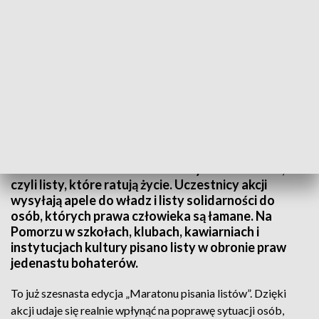
Maraton pisania listów Amnesty International
Maraton Pisania Listów Amnesty International,
czyli listy, które ratują życie. Uczestnicy akcji
wysyłają apele do władz i listy solidarności do
osób, których prawa człowieka są łamane. Na
Pomorzu w szkołach, klubach, kawiarniach i
instytucjach kultury pisano listy w obronie praw
jedenastu bohaterów.
To już szesnasta edycja „Maratonu pisania listów”. Dzięki
akcji udaje się realnie wpłynąć na poprawę sytuacji osób,