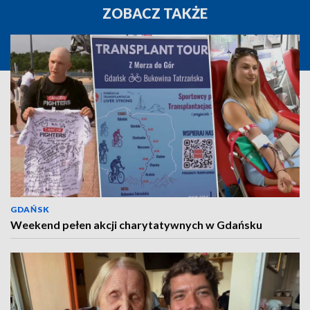
ZOBACZ TAKŻE
GDAŃSK
Weekend pełen akcji charytatywnych w Gdańsku