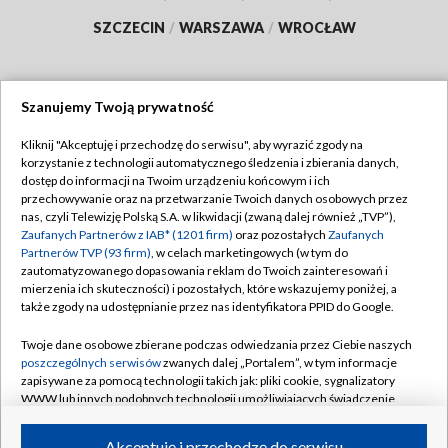
SZCZECIN
/
WARSZAWA
/
WROCŁAW
Szanujemy Twoją prywatność
Dołącz do nas:
Kliknij "Akceptuję i przechodzę do serwisu", aby wyrazić zgody na
korzystanie z technologii automatycznego śledzenia i zbierania danych,
TVP
dostęp do informacji na Twoim urządzeniu końcowym i ich
Abonament TVP
przechowywanie oraz na przetwarzanie Twoich danych osobowych przez
Regulamin TVP
nas, czyli Telewizję Polską S.A. w likwidacji (zwaną dalej również „TVP”),
Emisja w TVP
Polityka prywatności
Zaufanych Partnerów z IAB* (1201 firm)
oraz pozostałych
Zaufanych
Partnerów TVP (93 firm)
, w celach marketingowych (w tym do
Centrum informacji TVP
Moje zgody
zautomatyzowanego dopasowania reklam do Twoich zainteresowań i
mierzenia ich skuteczności) i pozostałych, które wskazujemy poniżej, a
Naziemna Telewizja Cyfrowa
Pomoc
także zgody na udostępnianie przez nas identyfikatora PPID do Google.
Sklep TVP
Biuro reklamy
Twoje dane osobowe zbierane podczas odwiedzania przez Ciebie naszych
Rada Programowa
Kontakt
poszczególnych serwisów
zwanych dalej „Portalem”, w tym informacje
zapisywane za pomocą technologii takich jak: pliki cookie, sygnalizatory
System NOS
WWW lub innych podobnych technologii umożliwiających świadczenie
dopasowanych i bezpiecznych usług, personalizację treści oraz reklam,
Informacje o nadawcy
Kanały
udostępnianie funkcji mediów społecznościowych oraz analizowanie
Akceptuję i przechodzę do serwisu