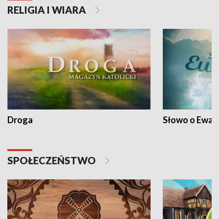
RELIGIA I WIARA
Droga
Słowo o Ewang
SPOŁECZEŃSTWO