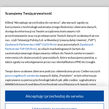
Szanujemy Twoją prywatność
Dołącz do nas:
Kliknij "Akceptuję i przechodzę do serwisu", aby wyrazić zgody na
korzystanie z technologii automatycznego śledzenia i zbierania danych,
TVP
dostęp do informacji na Twoim urządzeniu końcowym i ich
Abonament TVP
przechowywanie oraz na przetwarzanie Twoich danych osobowych przez
Regulamin TVP
nas, czyli Telewizję Polską S.A. w likwidacji (zwaną dalej również „TVP”),
Emisja w TVP
Zaufanych Partnerów z IAB* (1201 firm)
oraz pozostałych
Zaufanych
Polityka prywatności
Partnerów TVP (93 firm)
, w celach marketingowych (w tym do
Centrum informacji TVP
Moje zgody
zautomatyzowanego dopasowania reklam do Twoich zainteresowań i
mierzenia ich skuteczności) i pozostałych, które wskazujemy poniżej, a
Naziemna Telewizja Cyfrowa
Pomoc
także zgody na udostępnianie przez nas identyfikatora PPID do Google.
Sklep TVP
Biuro reklamy
Twoje dane osobowe zbierane podczas odwiedzania przez Ciebie naszych
Rada Programowa
poszczególnych serwisów
zwanych dalej „Portalem”, w tym informacje
Kontakt
zapisywane za pomocą technologii takich jak: pliki cookie, sygnalizatory
System NOS
WWW lub innych podobnych technologii umożliwiających świadczenie
dopasowanych i bezpiecznych usług, personalizację treści oraz reklam,
Informacje o nadawcy
Kanały
udostępnianie funkcji mediów społecznościowych oraz analizowanie
Akceptuję i przechodzę do serwisu
ruchu w Internecie.
Program dla prasy
©2026 Telewizja Polska S.A. w likwidacji
Biuro Reklamy
Twoje dane osobowe zbierane podczas odwiedzania przez Ciebie
Ustawienia zaawansowane