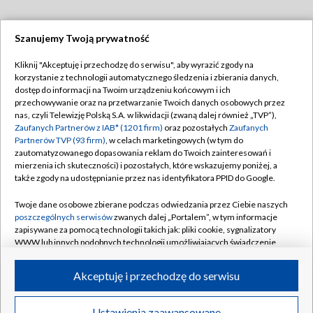
Szanujemy Twoją prywatność
Dołącz do nas:
Kliknij "Akceptuję i przechodzę do serwisu", aby wyrazić zgody na
korzystanie z technologii automatycznego śledzenia i zbierania danych,
TVP
dostęp do informacji na Twoim urządzeniu końcowym i ich
Abonament TVP
przechowywanie oraz na przetwarzanie Twoich danych osobowych przez
Regulamin TVP
nas, czyli Telewizję Polską S.A. w likwidacji (zwaną dalej również „TVP”),
Emisja w TVP
Zaufanych Partnerów z IAB* (1201 firm)
oraz pozostałych
Zaufanych
Polityka prywatności
Partnerów TVP (93 firm)
, w celach marketingowych (w tym do
Centrum informacji TVP
Moje zgody
zautomatyzowanego dopasowania reklam do Twoich zainteresowań i
mierzenia ich skuteczności) i pozostałych, które wskazujemy poniżej, a
Naziemna Telewizja Cyfrowa
Pomoc
także zgody na udostępnianie przez nas identyfikatora PPID do Google.
Sklep TVP
Biuro reklamy
Twoje dane osobowe zbierane podczas odwiedzania przez Ciebie naszych
Rada Programowa
poszczególnych serwisów
zwanych dalej „Portalem”, w tym informacje
Kontakt
zapisywane za pomocą technologii takich jak: pliki cookie, sygnalizatory
System NOS
WWW lub innych podobnych technologii umożliwiających świadczenie
dopasowanych i bezpiecznych usług, personalizację treści oraz reklam,
Informacje o nadawcy
Kanały
udostępnianie funkcji mediów społecznościowych oraz analizowanie
Akceptuję i przechodzę do serwisu
ruchu w Internecie.
Program dla prasy
©2026 Telewizja Polska S.A. w likwidacji
Biuro Reklamy
Twoje dane osobowe zbierane podczas odwiedzania przez Ciebie
Ustawienia zaawansowane