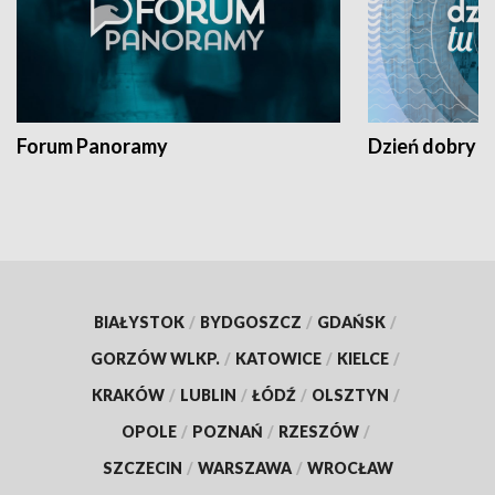
Forum Panoramy
Dzień dobry t
BIAŁYSTOK
/
BYDGOSZCZ
/
GDAŃSK
/
GORZÓW WLKP.
/
KATOWICE
/
KIELCE
/
KRAKÓW
/
LUBLIN
/
ŁÓDŹ
/
OLSZTYN
/
OPOLE
/
POZNAŃ
/
RZESZÓW
/
SZCZECIN
/
WARSZAWA
/
WROCŁAW