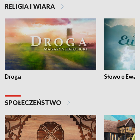
RELIGIA I WIARA
Droga
Słowo o Ewang
SPOŁECZEŃSTWO