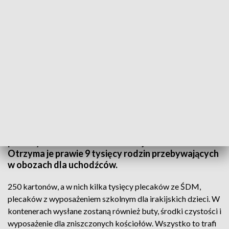
Polacy pomagają chrześcijanom w Iraku
Plecaki z wyposażeniem szkolnym, buty, środki
czystości, wyposażenie liturgiczne dla
zniszczonych kościołów - w sumie prawie 8 ton
pomocy z Polski trafi do chrześcijan w Iraku.
Otrzyma je prawie 9 tysięcy rodzin przebywających
w obozach dla uchodźców.
250 kartonów, a w nich kilka tysięcy plecaków ze ŚDM,
plecaków z wyposażeniem szkolnym dla irakijskich dzieci. W
kontenerach wysłane zostaną również buty, środki czystości i
wyposażenie dla zniszczonych kościołów. Wszystko to trafi