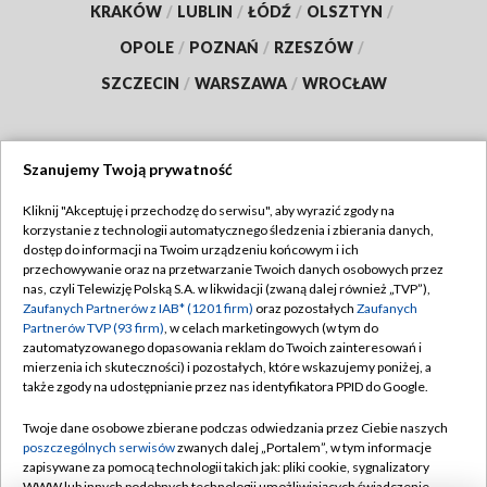
KRAKÓW
/
LUBLIN
/
ŁÓDŹ
/
OLSZTYN
/
OPOLE
/
POZNAŃ
/
RZESZÓW
/
SZCZECIN
/
WARSZAWA
/
WROCŁAW
Szanujemy Twoją prywatność
Dołącz do nas:
Kliknij "Akceptuję i przechodzę do serwisu", aby wyrazić zgody na
korzystanie z technologii automatycznego śledzenia i zbierania danych,
TVP
dostęp do informacji na Twoim urządzeniu końcowym i ich
Abonament TVP
przechowywanie oraz na przetwarzanie Twoich danych osobowych przez
Regulamin TVP
nas, czyli Telewizję Polską S.A. w likwidacji (zwaną dalej również „TVP”),
Emisja w TVP
Polityka prywatności
Zaufanych Partnerów z IAB* (1201 firm)
oraz pozostałych
Zaufanych
Partnerów TVP (93 firm)
, w celach marketingowych (w tym do
Centrum informacji TVP
Moje zgody
zautomatyzowanego dopasowania reklam do Twoich zainteresowań i
mierzenia ich skuteczności) i pozostałych, które wskazujemy poniżej, a
Naziemna Telewizja Cyfrowa
Pomoc
także zgody na udostępnianie przez nas identyfikatora PPID do Google.
Sklep TVP
Biuro reklamy
Twoje dane osobowe zbierane podczas odwiedzania przez Ciebie naszych
Rada Programowa
Kontakt
poszczególnych serwisów
zwanych dalej „Portalem”, w tym informacje
zapisywane za pomocą technologii takich jak: pliki cookie, sygnalizatory
System NOS
WWW lub innych podobnych technologii umożliwiających świadczenie