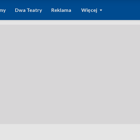
amy
Dwa Teatry
Reklama
Więcej