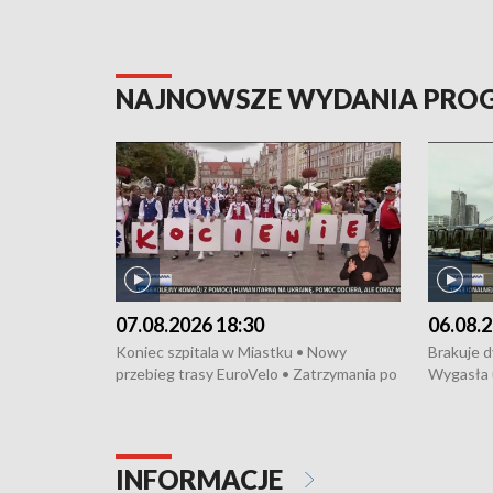
NAJNOWSZE WYDANIA PR
07.08.2026 18:30
06.08.2
Koniec szpitala w Miastku • Nowy
Brakuje 
przebieg trasy EuroVelo • Zatrzymania po
Wygasła 
bójce w Kościerzynie • Mieszkańcy
Miastku 
protestują przeciwko budowie trasy
Przeładu
tramwajowej • Kolejne konwoje
wiatrowej
humanitarne z Trójmiasta na Ukrainę •
Niebezpie
INFORMACJE
Święto Kociewia na Jarmarku św.
Dziewięć 