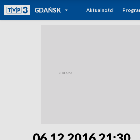
POWRÓT DO
GDAŃSK
Aktualności
Progr
TVP REGIONY
06.12.2016 21:30