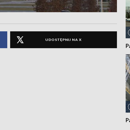
UDOSTĘPNIJ NA X
P
P