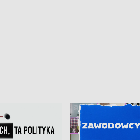
kardiologiczny dla Puckiego Szpitala
Pomorzu znów rekordowe upały