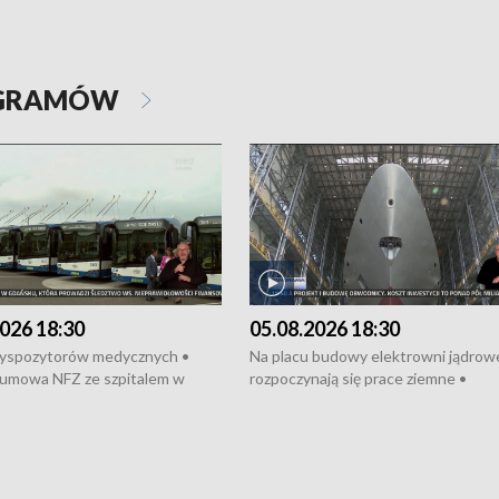
OGRAMÓW
026 18:30
05.08.2026 18:30
dyspozytorów medycznych •
Na placu budowy elektrowni jądrow
umowa NFZ ze szpitalem w
rozpoczynają się prace ziemne •
• Otwarto Morski Terminal
Podpisano umowę na budowę obwo
nkowy • Budowa morskiej farmy
Starogardu Gdańskiego • Za kilka dn
 • Korki na gdańskich Stogach •
wodowanie ORP „Wicher” • 18 mili
czne zachowania na torach •
złotych na inwestycje w szkołach w
nowych „trajtków” dla Gdyni
i Wejherowie • Nowy sprzęt