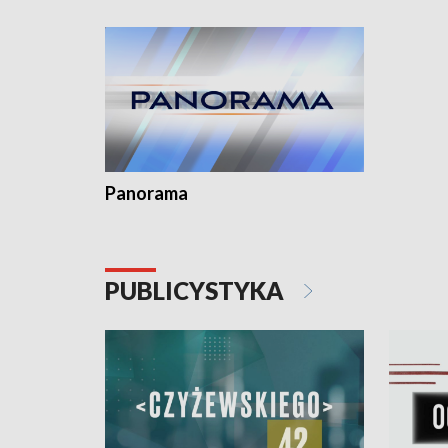
Dominika • Gdynia z lat 30. w
fotoplastikonie
Panorama
PUBLICYSTYKA