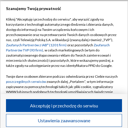
Szanujemy Twoją prywatność
Dołącz do nas:
Kliknij "Akceptuję i przechodzę do serwisu", aby wyrazić zgody na
korzystanie z technologii automatycznego śledzenia i zbierania danych,
TVP
dostęp do informacji na Twoim urządzeniu końcowym i ich
Abonament TVP
przechowywanie oraz na przetwarzanie Twoich danych osobowych przez
Regulamin TVP
nas, czyli Telewizję Polską S.A. w likwidacji (zwaną dalej również „TVP”),
Emisja w TVP
Zaufanych Partnerów z IAB* (1201 firm)
oraz pozostałych
Zaufanych
Polityka prywatności
Partnerów TVP (93 firm)
, w celach marketingowych (w tym do
Centrum informacji TVP
Moje zgody
zautomatyzowanego dopasowania reklam do Twoich zainteresowań i
mierzenia ich skuteczności) i pozostałych, które wskazujemy poniżej, a
Naziemna Telewizja Cyfrowa
Pomoc
także zgody na udostępnianie przez nas identyfikatora PPID do Google.
Sklep TVP
Biuro reklamy
Twoje dane osobowe zbierane podczas odwiedzania przez Ciebie naszych
Rada Programowa
poszczególnych serwisów
zwanych dalej „Portalem”, w tym informacje
Kontakt
zapisywane za pomocą technologii takich jak: pliki cookie, sygnalizatory
System NOS
WWW lub innych podobnych technologii umożliwiających świadczenie
dopasowanych i bezpiecznych usług, personalizację treści oraz reklam,
Informacje o nadawcy
Kanały
udostępnianie funkcji mediów społecznościowych oraz analizowanie
Akceptuję i przechodzę do serwisu
ruchu w Internecie.
Program dla prasy
©2026 Telewizja Polska S.A. w likwidacji
Biuro Reklamy
Twoje dane osobowe zbierane podczas odwiedzania przez Ciebie
Ustawienia zaawansowane
poszczególnych serwisów
na Portalu, takie jak adresy IP, identyfikatory
Ogłoszenie przetargowe