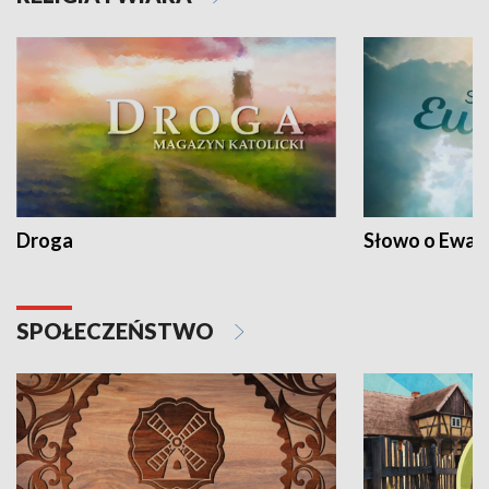
Droga
Słowo o Ewang
SPOŁECZEŃSTWO