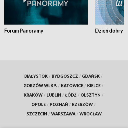
Forum Panoramy
Dzień dobry t
BIAŁYSTOK
/
BYDGOSZCZ
/
GDAŃSK
/
GORZÓW WLKP.
/
KATOWICE
/
KIELCE
/
KRAKÓW
/
LUBLIN
/
ŁÓDŹ
/
OLSZTYN
/
OPOLE
/
POZNAŃ
/
RZESZÓW
/
SZCZECIN
/
WARSZAWA
/
WROCŁAW