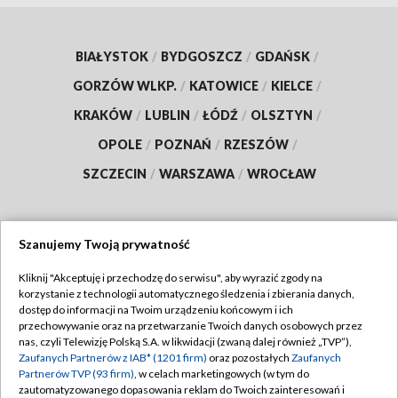
BIAŁYSTOK
/
BYDGOSZCZ
/
GDAŃSK
/
GORZÓW WLKP.
/
KATOWICE
/
KIELCE
/
KRAKÓW
/
LUBLIN
/
ŁÓDŹ
/
OLSZTYN
/
OPOLE
/
POZNAŃ
/
RZESZÓW
/
SZCZECIN
/
WARSZAWA
/
WROCŁAW
Szanujemy Twoją prywatność
Dołącz do nas:
Kliknij "Akceptuję i przechodzę do serwisu", aby wyrazić zgody na
korzystanie z technologii automatycznego śledzenia i zbierania danych,
TVP
dostęp do informacji na Twoim urządzeniu końcowym i ich
Abonament TVP
przechowywanie oraz na przetwarzanie Twoich danych osobowych przez
Regulamin TVP
nas, czyli Telewizję Polską S.A. w likwidacji (zwaną dalej również „TVP”),
Emisja w TVP
Polityka prywatności
Zaufanych Partnerów z IAB* (1201 firm)
oraz pozostałych
Zaufanych
Partnerów TVP (93 firm)
, w celach marketingowych (w tym do
Centrum informacji TVP
Moje zgody
zautomatyzowanego dopasowania reklam do Twoich zainteresowań i