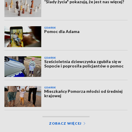
“Ślady życia" pokazują, że jest nas więcej?
GDAŃSK
Pomoc dla Adama
GDAŃSK
Sześcioletnia dziewczynka zgubiła się w
Sopocie i poprosiła policjantów o pomoc
GDAŃSK
Mieszkańcy Pomorza młodsi od średniej
krajowej
ZOBACZ WIĘCEJ