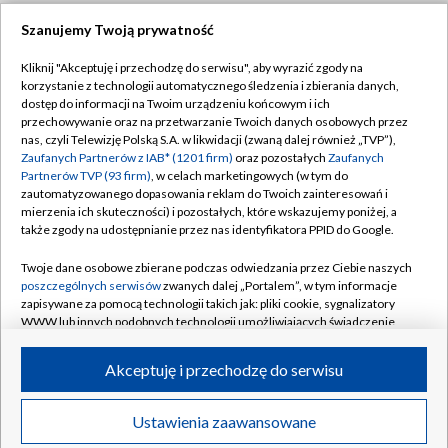
Szanujemy Twoją prywatność
Dołącz do nas:
Kliknij "Akceptuję i przechodzę do serwisu", aby wyrazić zgody na
korzystanie z technologii automatycznego śledzenia i zbierania danych,
TVP
dostęp do informacji na Twoim urządzeniu końcowym i ich
Abonament TVP
przechowywanie oraz na przetwarzanie Twoich danych osobowych przez
Regulamin TVP
nas, czyli Telewizję Polską S.A. w likwidacji (zwaną dalej również „TVP”),
Emisja w TVP
Zaufanych Partnerów z IAB* (1201 firm)
oraz pozostałych
Zaufanych
Polityka prywatności
Partnerów TVP (93 firm)
, w celach marketingowych (w tym do
Centrum informacji TVP
Moje zgody
zautomatyzowanego dopasowania reklam do Twoich zainteresowań i
mierzenia ich skuteczności) i pozostałych, które wskazujemy poniżej, a
Naziemna Telewizja Cyfrowa
Pomoc
także zgody na udostępnianie przez nas identyfikatora PPID do Google.
Sklep TVP
Biuro reklamy
Twoje dane osobowe zbierane podczas odwiedzania przez Ciebie naszych
Rada Programowa
poszczególnych serwisów
zwanych dalej „Portalem”, w tym informacje
Kontakt
zapisywane za pomocą technologii takich jak: pliki cookie, sygnalizatory
System NOS
WWW lub innych podobnych technologii umożliwiających świadczenie
dopasowanych i bezpiecznych usług, personalizację treści oraz reklam,
Informacje o nadawcy
Kanały
udostępnianie funkcji mediów społecznościowych oraz analizowanie
Akceptuję i przechodzę do serwisu
ruchu w Internecie.
Program dla prasy
©2026 Telewizja Polska S.A. w likwidacji
Biuro Reklamy
Twoje dane osobowe zbierane podczas odwiedzania przez Ciebie
Ustawienia zaawansowane
poszczególnych serwisów
na Portalu, takie jak adresy IP, identyfikatory
Ogłoszenie przetargowe