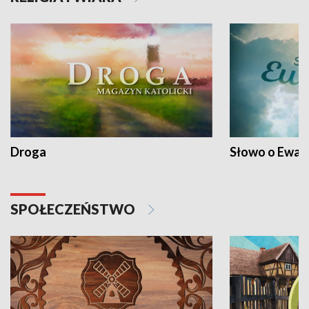
Droga
Słowo o Ewang
SPOŁECZEŃSTWO