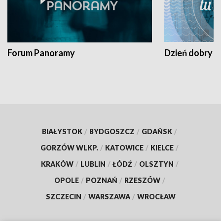
Forum Panoramy
Dzień dobry t
BIAŁYSTOK
/
BYDGOSZCZ
/
GDAŃSK
/
GORZÓW WLKP.
/
KATOWICE
/
KIELCE
/
KRAKÓW
/
LUBLIN
/
ŁÓDŹ
/
OLSZTYN
/
OPOLE
/
POZNAŃ
/
RZESZÓW
/
SZCZECIN
/
WARSZAWA
/
WROCŁAW