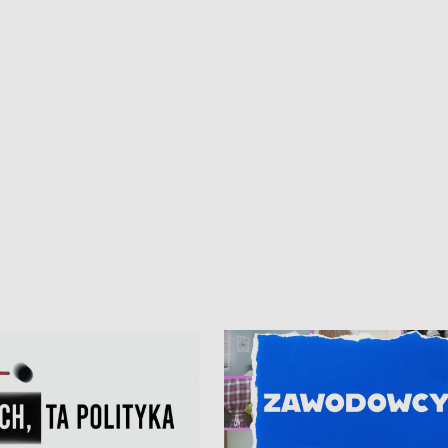
iczny dla Puckiego Szpitala • Na
witali Tour de Pologne
znów rekordowe upały