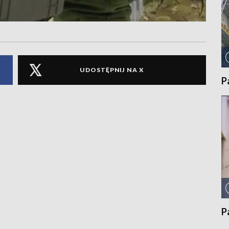
UDOSTĘPNIJ NA X
P
P