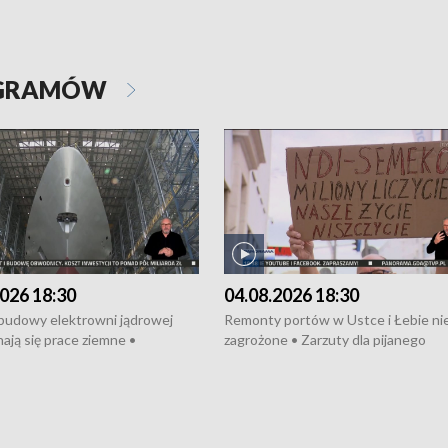
OGRAMÓW
026 18:30
04.08.2026 18:30
 budowy elektrowni jądrowej
Remonty portów w Ustce i Łebie ni
ają się prace ziemne •
zagrożone • Zarzuty dla pijanego
o umowę na budowę obwodnicy
kierowcy ciągnika • Protest
u Gdańskiego • Za kilka dni
poszkodowanych przez dewelopera
e ORP „Wicher” • 18 milionów
Gdyni • Milion zł dla dzieci z UCK od
a inwestycje w szkołach w Rumi
Cancer Fighters • Efekty wpisu Gdy
owie • Nowy sprzęt
Listę UNESCO • Kaszubscy kuczerz