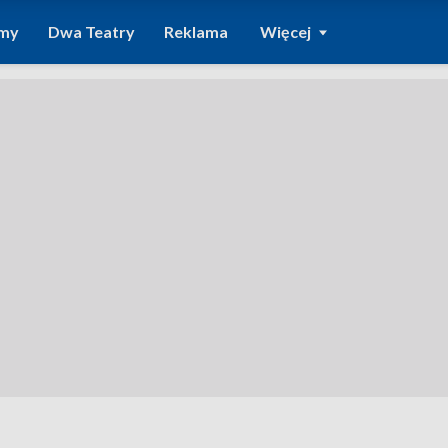
amy
Dwa Teatry
Reklama
Więcej