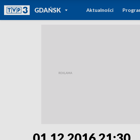
POWRÓT DO
GDAŃSK
Aktualności
Progr
TVP REGIONY
01.12.2016 21:30