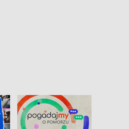
kibiców na trasie przejazdu peletonu
Tour de Pologne przez Kaszuby