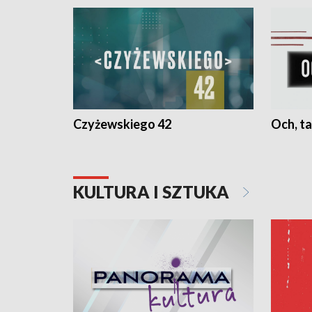
Czyżewskiego 42
Och, ta
KULTURA I SZTUKA