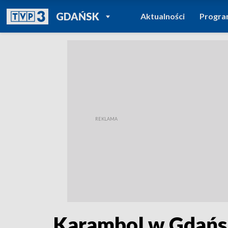
POWRÓT DO
GDAŃSK
Aktualności
Progr
TVP REGIONY
Karambol w Gdańsk