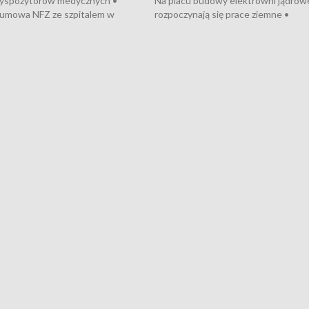
dyspozytorów medycznych •
Na placu budowy elektrowni jądrow
umowa NFZ ze szpitalem w
rozpoczynają się prace ziemne •
• Otwarto Morski Terminal
Podpisano umowę na budowę obwo
nkowy • Budowa morskiej farmy
Starogardu Gdańskiego • Za kilka dn
 • Korki na gdańskich Stogach •
wodowanie ORP „Wicher” • 18 mili
czne zachowania na torach •
złotych na inwestycje w szkołach w
nowych „trajtków” dla Gdyni
i Wejherowie • Nowy sprzęt
kardiologiczny dla Puckiego Szpitala
Pomorzu znów rekordowe upały