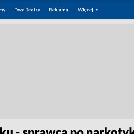
amy
Dwa Teatry
Reklama
Więcej
u - sprawca po narkoty