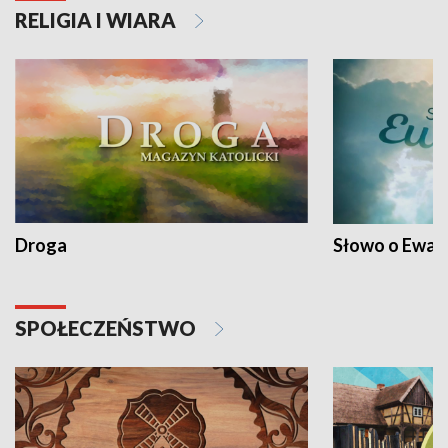
RELIGIA I WIARA
Droga
Słowo o Ewang
SPOŁECZEŃSTWO