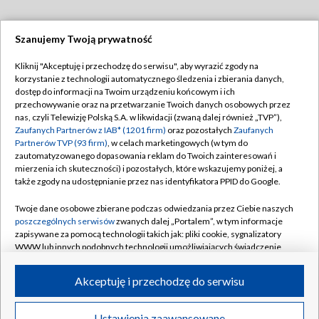
Szanujemy Twoją prywatność
Dołącz do nas:
Kliknij "Akceptuję i przechodzę do serwisu", aby wyrazić zgody na
korzystanie z technologii automatycznego śledzenia i zbierania danych,
TVP
dostęp do informacji na Twoim urządzeniu końcowym i ich
Abonament TVP
przechowywanie oraz na przetwarzanie Twoich danych osobowych przez
Regulamin TVP
nas, czyli Telewizję Polską S.A. w likwidacji (zwaną dalej również „TVP”),
Emisja w TVP
Zaufanych Partnerów z IAB* (1201 firm)
oraz pozostałych
Zaufanych
Polityka prywatności
Partnerów TVP (93 firm)
, w celach marketingowych (w tym do
Centrum informacji TVP
Moje zgody
zautomatyzowanego dopasowania reklam do Twoich zainteresowań i
mierzenia ich skuteczności) i pozostałych, które wskazujemy poniżej, a
Naziemna Telewizja Cyfrowa
Pomoc
także zgody na udostępnianie przez nas identyfikatora PPID do Google.
Sklep TVP
Biuro reklamy
Twoje dane osobowe zbierane podczas odwiedzania przez Ciebie naszych
Rada Programowa
poszczególnych serwisów
zwanych dalej „Portalem”, w tym informacje
Kontakt
zapisywane za pomocą technologii takich jak: pliki cookie, sygnalizatory
System NOS
WWW lub innych podobnych technologii umożliwiających świadczenie
dopasowanych i bezpiecznych usług, personalizację treści oraz reklam,
Informacje o nadawcy
Kanały
udostępnianie funkcji mediów społecznościowych oraz analizowanie
Akceptuję i przechodzę do serwisu
ruchu w Internecie.
Program dla prasy
©2026 Telewizja Polska S.A. w likwidacji
Biuro Reklamy
Twoje dane osobowe zbierane podczas odwiedzania przez Ciebie
Ustawienia zaawansowane