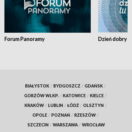
Forum Panoramy
Dzień dobry t
BIAŁYSTOK
/
BYDGOSZCZ
/
GDAŃSK
/
GORZÓW WLKP.
/
KATOWICE
/
KIELCE
/
KRAKÓW
/
LUBLIN
/
ŁÓDŹ
/
OLSZTYN
/
OPOLE
/
POZNAŃ
/
RZESZÓW
/
SZCZECIN
/
WARSZAWA
/
WROCŁAW