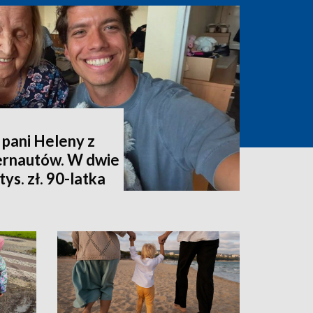
 pani Heleny z
ternautów. W dwie
ys. zł. 90-latka