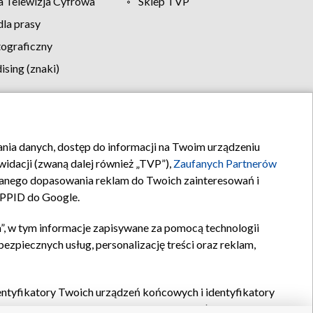
 Telewizja Cyfrowa
Sklep TVP
la prasy
tograficzny
sing (znaki)
klamy
Kontakt
rania danych, dostęp do informacji na Twoim urządzeniu
idacji (zwaną dalej również „TVP”),
Zaufanych Partnerów
anego dopasowania reklam do Twoich zainteresowań i
a PPID do Google.
”, w tym informacje zapisywane za pomocą technologii
zpiecznych usług, personalizację treści oraz reklam,
identyfikatory Twoich urządzeń końcowych i identyfikatory
P,
Zaufanych Partnerów z IAB
oraz pozostałych
Zaufanych