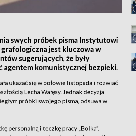
ia swych próbek pisma Instytutowi
 grafologiczna jest kluczowa w
tów sugerujących, że były
ć agentem komunistycznej bezpieki.
a ukazać się w połowie listopada i rozwiać
szłością Lecha Wałęsy. Jednak decyzja
biegłym próbki swojego pisma, odsuwa w
kę personalną i teczkę pracy „Bolka”.