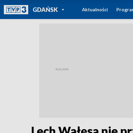
POWRÓT DO
GDAŃSK
Aktualności
Progr
TVP REGIONY
Lech Wałęsa nie p