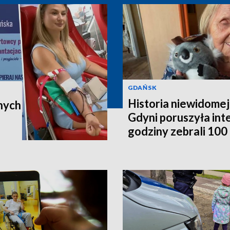
GDAŃSK
Historia niewidomej
nych
Gdyni poruszyła in
godziny zebrali 100 t
poleci do Australii