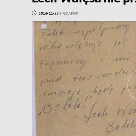
2016-11-25
|
GDAŃSK