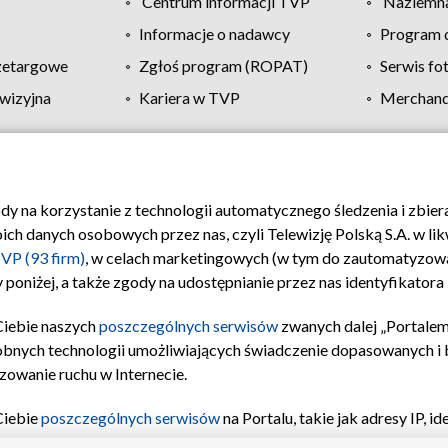
Centrum informacji TVP
Naziemna
Informacje o nadawcy
Program d
zetargowe
Zgłoś program (ROPAT)
Serwis fo
wizyjna
Kariera w TVP
Merchandi
Polityka prywatności
Moje zgody
Pomoc
Biuro re
ody na korzystanie z technologii automatycznego śledzenia i zbie
 danych osobowych przez nas, czyli Telewizję Polską S.A. w likw
VP (93 firm)
, w celach marketingowych (w tym do zautomatyzow
 poniżej, a także zgody na udostępnianie przez nas identyfikator
Ciebie naszych
poszczególnych serwisów
zwanych dalej „Portalem
obnych technologii umożliwiających świadczenie dopasowanych i be
zowanie ruchu w Internecie.
Ciebie
poszczególnych serwisów
na Portalu, takie jak adresy IP, 
sach Portalu czy historia odwiedzin będą przetwarzane przez TV