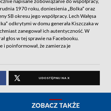
ręcznie napisane zobowiązanie do współpracy,
rudnia 1970 roku, doniesienia „Bolka” oraz
eny SB okresu jego współpracy. Lech Wałęsa
olka” odkrytymi w domu generała Kiszczaka w
ychmiast zanegował ich autentyczność. W
rał głos w tej sprawie na Facebooku.
e i poinformował, że zamierza je
UDOSTĘPNIJ NA X
ZOBACZ TAKŻE