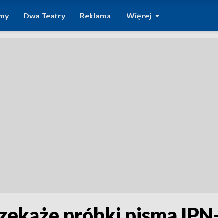
amy
Dwa Teatry
Reklama
Więcej
rzekaże próbki pisma IPN