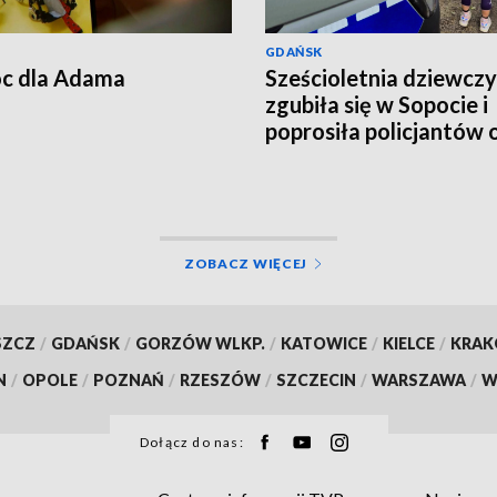
GDAŃSK
c dla Adama
Sześcioletnia dziewcz
zgubiła się w Sopocie i
poprosiła policjantów 
pomoc
ZOBACZ WIĘCEJ
SZCZ
/
GDAŃSK
/
GORZÓW WLKP.
/
KATOWICE
/
KIELCE
/
KRA
N
/
OPOLE
/
POZNAŃ
/
RZESZÓW
/
SZCZECIN
/
WARSZAWA
/
W
Dołącz do nas: