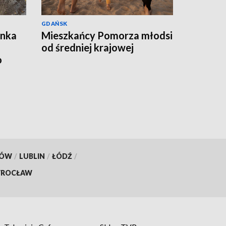
GDAŃSK
ynka
Mieszkańcy Pomorza młodsi
od średniej krajowej
o
KÓW
/
LUBLIN
/
ŁÓDŹ
/
ROCŁAW