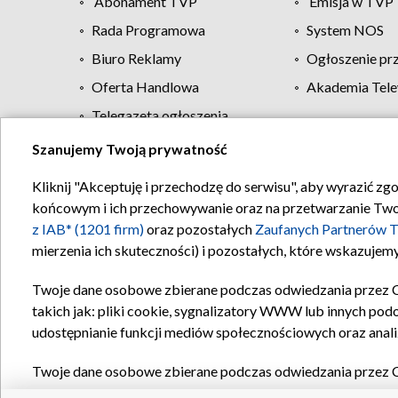
Abonament TVP
Emisja w TVP
Rada Programowa
System NOS
Biuro Reklamy
Ogłoszenie pr
Oferta Handlowa
Akademia Tele
Telegazeta ogłoszenia
Szanujemy Twoją prywatność
Regulamin TVP
Kliknij "Akceptuję i przechodzę do serwisu", aby wyrazić zg
końcowym i ich przechowywanie oraz na przetwarzanie Twoich
z IAB* (1201 firm)
oraz pozostałych
Zaufanych Partnerów T
mierzenia ich skuteczności) i pozostałych, które wskazujemy
Twoje dane osobowe zbierane podczas odwiedzania przez 
takich jak: pliki cookie, sygnalizatory WWW lub innych pod
udostępnianie funkcji mediów społecznościowych oraz anali
Twoje dane osobowe zbierane podczas odwiedzania przez 
plików cookie, informacje o Twoich wyszukiwaniach w serwi