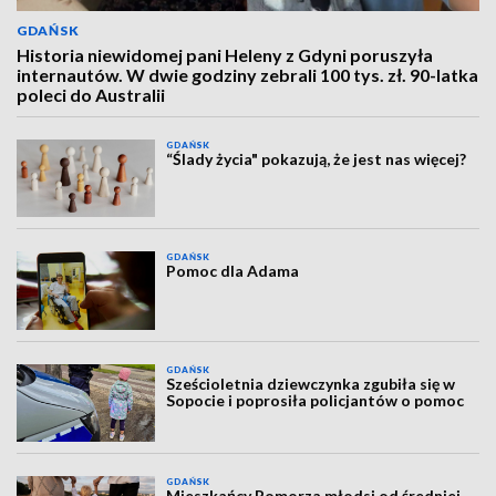
GDAŃSK
Historia niewidomej pani Heleny z Gdyni poruszyła
internautów. W dwie godziny zebrali 100 tys. zł. 90-latka
poleci do Australii
GDAŃSK
“Ślady życia" pokazują, że jest nas więcej?
GDAŃSK
Pomoc dla Adama
GDAŃSK
Sześcioletnia dziewczynka zgubiła się w
Sopocie i poprosiła policjantów o pomoc
GDAŃSK
Mieszkańcy Pomorza młodsi od średniej