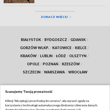
ZOBACZ WIĘCEJ
BIAŁYSTOK
/
BYDGOSZCZ
/
GDAŃSK
/
GORZÓW WLKP.
/
KATOWICE
/
KIELCE
/
KRAKÓW
/
LUBLIN
/
ŁÓDŹ
/
OLSZTYN
/
OPOLE
/
POZNAŃ
/
RZESZÓW
/
SZCZECIN
/
WARSZAWA
/
WROCŁAW
Szanujemy Twoją prywatność
Dołącz do nas:
Kliknij "Akceptuję i przechodzę do serwisu", aby wyrazić zgody na
korzystanie z technologii automatycznego śledzenia i zbierania danych,
TVP
dostęp do informacji na Twoim urządzeniu końcowym i ich