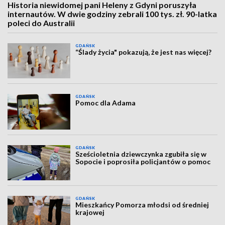
Historia niewidomej pani Heleny z Gdyni poruszyła
internautów. W dwie godziny zebrali 100 tys. zł. 90-latka
poleci do Australii
GDAŃSK
“Ślady życia" pokazują, że jest nas więcej?
GDAŃSK
Pomoc dla Adama
GDAŃSK
Sześcioletnia dziewczynka zgubiła się w
Sopocie i poprosiła policjantów o pomoc
GDAŃSK
Mieszkańcy Pomorza młodsi od średniej
krajowej