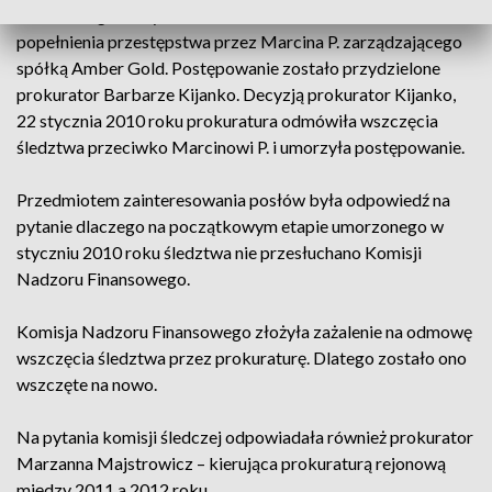
Finansowego złożyła zawiadomienie o możliwości
popełnienia przestępstwa przez Marcina P. zarządzającego
spółką Amber Gold. Postępowanie zostało przydzielone
prokurator Barbarze Kijanko. Decyzją prokurator Kijanko,
22 stycznia 2010 roku prokuratura odmówiła wszczęcia
śledztwa przeciwko Marcinowi P. i umorzyła postępowanie.
Przedmiotem zainteresowania posłów była odpowiedź na
pytanie dlaczego na początkowym etapie umorzonego w
styczniu 2010 roku śledztwa nie przesłuchano Komisji
Nadzoru Finansowego.
Komisja Nadzoru Finansowego złożyła zażalenie na odmowę
wszczęcia śledztwa przez prokuraturę. Dlatego zostało ono
wszczęte na nowo.
Na pytania komisji śledczej odpowiadała również prokurator
Marzanna Majstrowicz – kierująca prokuraturą rejonową
między 2011 a 2012 roku.