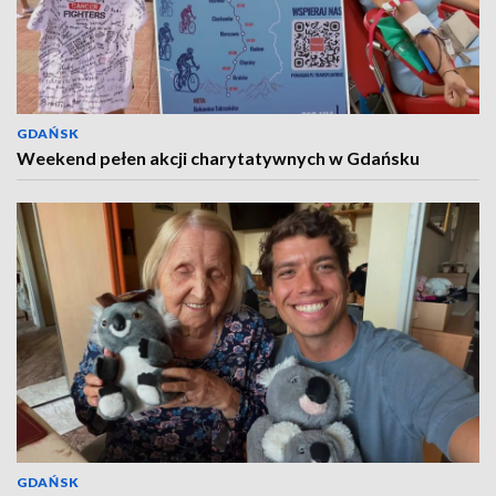
GDAŃSK
Weekend pełen akcji charytatywnych w Gdańsku
GDAŃSK