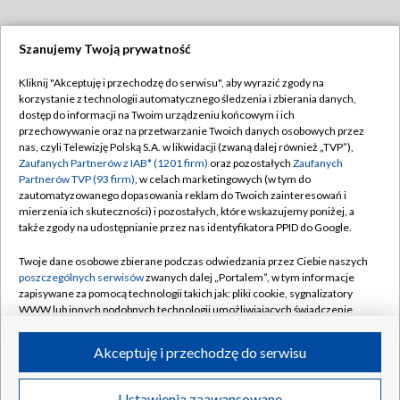
Szanujemy Twoją prywatność
Dołącz do nas:
Kliknij "Akceptuję i przechodzę do serwisu", aby wyrazić zgody na
korzystanie z technologii automatycznego śledzenia i zbierania danych,
TVP
dostęp do informacji na Twoim urządzeniu końcowym i ich
Abonament TVP
przechowywanie oraz na przetwarzanie Twoich danych osobowych przez
Regulamin TVP
nas, czyli Telewizję Polską S.A. w likwidacji (zwaną dalej również „TVP”),
Emisja w TVP
Zaufanych Partnerów z IAB* (1201 firm)
oraz pozostałych
Zaufanych
Polityka prywatności
Partnerów TVP (93 firm)
, w celach marketingowych (w tym do
Centrum informacji TVP
Moje zgody
zautomatyzowanego dopasowania reklam do Twoich zainteresowań i
mierzenia ich skuteczności) i pozostałych, które wskazujemy poniżej, a
Naziemna Telewizja Cyfrowa
Pomoc
także zgody na udostępnianie przez nas identyfikatora PPID do Google.
Sklep TVP
Biuro reklamy
Twoje dane osobowe zbierane podczas odwiedzania przez Ciebie naszych
Rada Programowa
poszczególnych serwisów
zwanych dalej „Portalem”, w tym informacje
Kontakt
zapisywane za pomocą technologii takich jak: pliki cookie, sygnalizatory
System NOS
WWW lub innych podobnych technologii umożliwiających świadczenie
dopasowanych i bezpiecznych usług, personalizację treści oraz reklam,
Informacje o nadawcy
Kanały
udostępnianie funkcji mediów społecznościowych oraz analizowanie
Akceptuję i przechodzę do serwisu
ruchu w Internecie.
Program dla prasy
©2026 Telewizja Polska S.A. w likwidacji
Biuro Reklamy
Twoje dane osobowe zbierane podczas odwiedzania przez Ciebie
Ustawienia zaawansowane