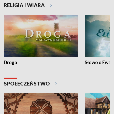
RELIGIA I WIARA
Droga
Słowo o Ewang
SPOŁECZEŃSTWO