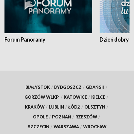
Forum Panoramy
Dzień dobry t
BIAŁYSTOK
/
BYDGOSZCZ
/
GDAŃSK
/
GORZÓW WLKP.
/
KATOWICE
/
KIELCE
/
KRAKÓW
/
LUBLIN
/
ŁÓDŹ
/
OLSZTYN
/
OPOLE
/
POZNAŃ
/
RZESZÓW
/
SZCZECIN
/
WARSZAWA
/
WROCŁAW