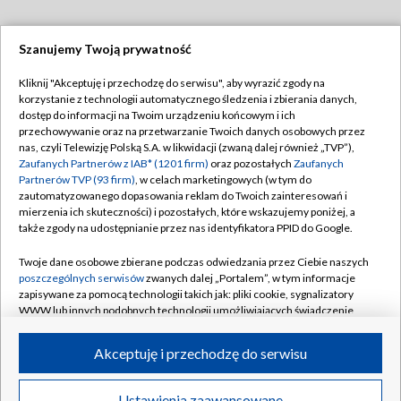
Szanujemy Twoją prywatność
Dołącz do nas:
Kliknij "Akceptuję i przechodzę do serwisu", aby wyrazić zgody na
korzystanie z technologii automatycznego śledzenia i zbierania danych,
TVP
dostęp do informacji na Twoim urządzeniu końcowym i ich
Abonament TVP
przechowywanie oraz na przetwarzanie Twoich danych osobowych przez
Regulamin TVP
nas, czyli Telewizję Polską S.A. w likwidacji (zwaną dalej również „TVP”),
Emisja w TVP
Zaufanych Partnerów z IAB* (1201 firm)
oraz pozostałych
Zaufanych
Polityka prywatności
Partnerów TVP (93 firm)
, w celach marketingowych (w tym do
Centrum informacji TVP
Moje zgody
zautomatyzowanego dopasowania reklam do Twoich zainteresowań i
mierzenia ich skuteczności) i pozostałych, które wskazujemy poniżej, a
Naziemna Telewizja Cyfrowa
Pomoc
także zgody na udostępnianie przez nas identyfikatora PPID do Google.
Sklep TVP
Biuro reklamy
Twoje dane osobowe zbierane podczas odwiedzania przez Ciebie naszych
Rada Programowa
poszczególnych serwisów
zwanych dalej „Portalem”, w tym informacje
Kontakt
zapisywane za pomocą technologii takich jak: pliki cookie, sygnalizatory
System NOS
WWW lub innych podobnych technologii umożliwiających świadczenie
dopasowanych i bezpiecznych usług, personalizację treści oraz reklam,
Informacje o nadawcy
Kanały
udostępnianie funkcji mediów społecznościowych oraz analizowanie
Akceptuję i przechodzę do serwisu
ruchu w Internecie.
Program dla prasy
©2026 Telewizja Polska S.A. w likwidacji
Biuro Reklamy
Twoje dane osobowe zbierane podczas odwiedzania przez Ciebie
Ustawienia zaawansowane