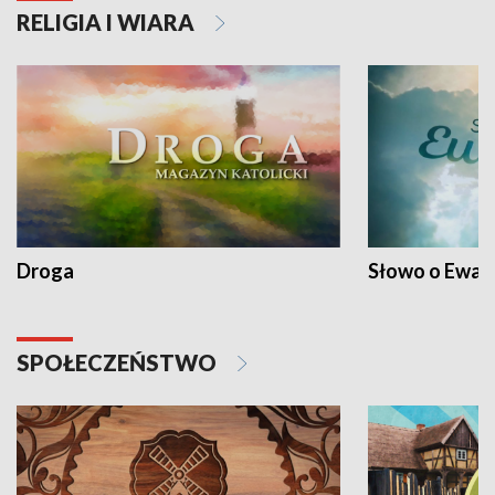
RELIGIA I WIARA
Droga
Słowo o Ewang
SPOŁECZEŃSTWO