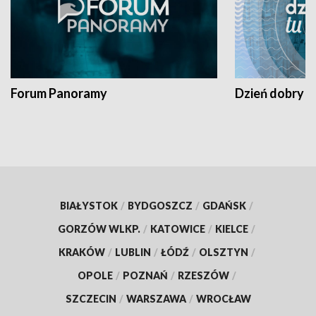
Forum Panoramy
Dzień dobry t
BIAŁYSTOK
/
BYDGOSZCZ
/
GDAŃSK
/
GORZÓW WLKP.
/
KATOWICE
/
KIELCE
/
KRAKÓW
/
LUBLIN
/
ŁÓDŹ
/
OLSZTYN
/
OPOLE
/
POZNAŃ
/
RZESZÓW
/
SZCZECIN
/
WARSZAWA
/
WROCŁAW