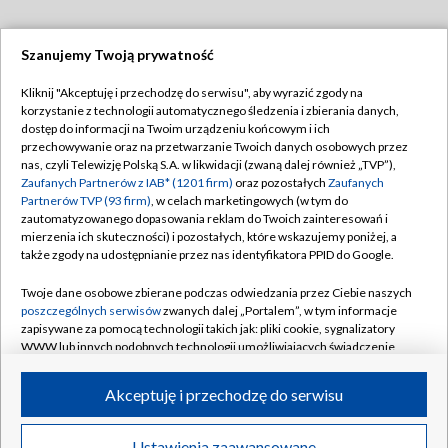
Szanujemy Twoją prywatność
Dołącz do nas:
Kliknij "Akceptuję i przechodzę do serwisu", aby wyrazić zgody na
korzystanie z technologii automatycznego śledzenia i zbierania danych,
TVP
dostęp do informacji na Twoim urządzeniu końcowym i ich
Abonament TVP
przechowywanie oraz na przetwarzanie Twoich danych osobowych przez
Regulamin TVP
nas, czyli Telewizję Polską S.A. w likwidacji (zwaną dalej również „TVP”),
Emisja w TVP
Zaufanych Partnerów z IAB* (1201 firm)
oraz pozostałych
Zaufanych
Polityka prywatności
Partnerów TVP (93 firm)
, w celach marketingowych (w tym do
Centrum informacji TVP
Moje zgody
zautomatyzowanego dopasowania reklam do Twoich zainteresowań i
mierzenia ich skuteczności) i pozostałych, które wskazujemy poniżej, a
Naziemna Telewizja Cyfrowa
Pomoc
także zgody na udostępnianie przez nas identyfikatora PPID do Google.
Sklep TVP
Biuro reklamy
Twoje dane osobowe zbierane podczas odwiedzania przez Ciebie naszych
Rada Programowa
poszczególnych serwisów
zwanych dalej „Portalem”, w tym informacje
Kontakt
zapisywane za pomocą technologii takich jak: pliki cookie, sygnalizatory
System NOS
WWW lub innych podobnych technologii umożliwiających świadczenie
dopasowanych i bezpiecznych usług, personalizację treści oraz reklam,
Informacje o nadawcy
Kanały
udostępnianie funkcji mediów społecznościowych oraz analizowanie
Akceptuję i przechodzę do serwisu
ruchu w Internecie.
Program dla prasy
©2026 Telewizja Polska S.A. w likwidacji
Biuro Reklamy
Twoje dane osobowe zbierane podczas odwiedzania przez Ciebie
Ustawienia zaawansowane