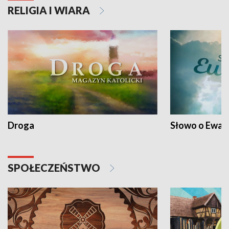
RELIGIA I WIARA
Droga
Słowo o Ewang
SPOŁECZEŃSTWO