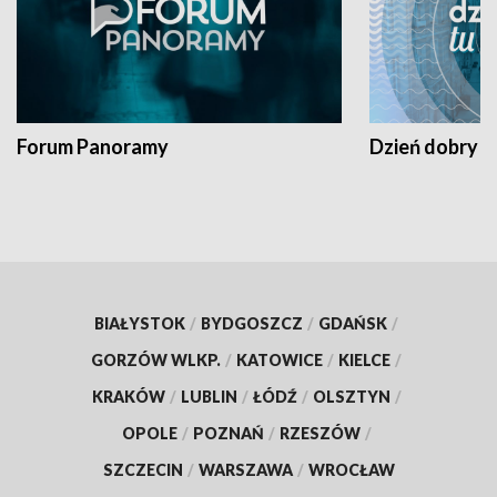
Forum Panoramy
Dzień dobry t
BIAŁYSTOK
/
BYDGOSZCZ
/
GDAŃSK
/
GORZÓW WLKP.
/
KATOWICE
/
KIELCE
/
KRAKÓW
/
LUBLIN
/
ŁÓDŹ
/
OLSZTYN
/
OPOLE
/
POZNAŃ
/
RZESZÓW
/
SZCZECIN
/
WARSZAWA
/
WROCŁAW