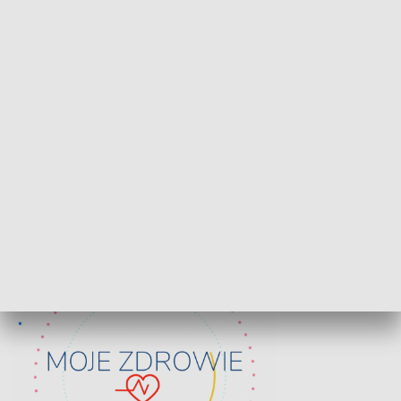
Lekcje obywatelskie
Epitafia Piaśn
ZDROWIE I NAUKA