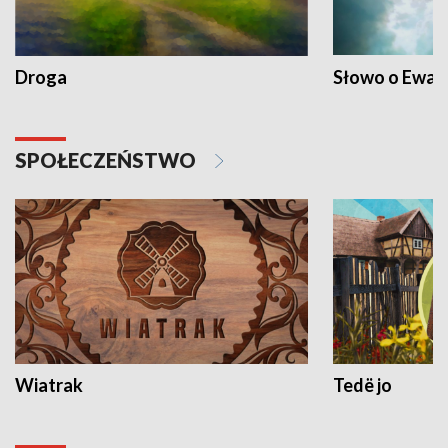
Droga
Słowo o Ewang
SPOŁECZEŃSTWO
Wiatrak
Tedë jo