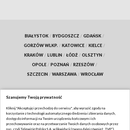
BIAŁYSTOK
/
BYDGOSZCZ
/
GDAŃSK
/
GORZÓW WLKP.
/
KATOWICE
/
KIELCE
/
KRAKÓW
/
LUBLIN
/
ŁÓDŹ
/
OLSZTYN
/
OPOLE
/
POZNAŃ
/
RZESZÓW
/
SZCZECIN
/
WARSZAWA
/
WROCŁAW
Szanujemy Twoją prywatność
Dołącz do nas:
Kliknij "Akceptuję i przechodzę do serwisu", aby wyrazić zgody na
korzystanie z technologii automatycznego śledzenia i zbierania danych,
TVP
dostęp do informacji na Twoim urządzeniu końcowym i ich
Abonament TVP
przechowywanie oraz na przetwarzanie Twoich danych osobowych przez
Regulamin TVP
nas, czyli Telewizję Polską S.A. w likwidacji (zwaną dalej również „TVP”),