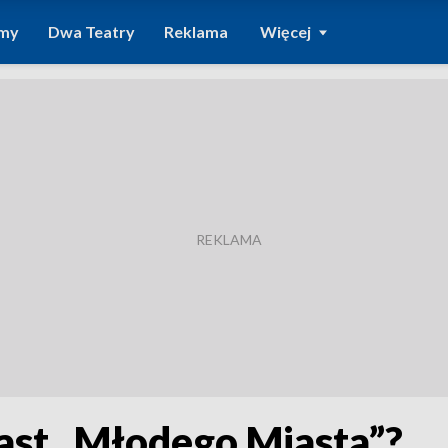
amy
Dwa Teatry
Reklama
Więcej
iast „Młodego Miasta”?