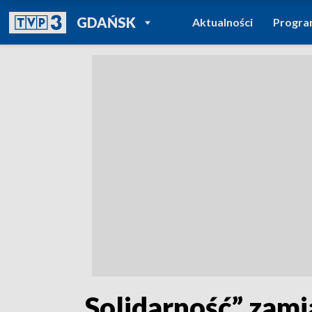
POWRÓT DO
GDAŃSK
Aktualności
Progr
TVP REGIONY
„Solidarność” zam