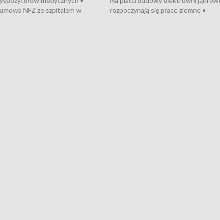
dyspozytorów medycznych •
Na placu budowy elektrowni jądrow
umowa NFZ ze szpitalem w
rozpoczynają się prace ziemne •
• Otwarto Morski Terminal
Podpisano umowę na budowę obwo
nkowy • Budowa morskiej farmy
Starogardu Gdańskiego • Za kilka dn
 • Korki na gdańskich Stogach •
wodowanie ORP „Wicher” • 18 mili
czne zachowania na torach •
złotych na inwestycje w szkołach w
nowych „trajtków” dla Gdyni
i Wejherowie • Nowy sprzęt
kardiologiczny dla Puckiego Szpitala
Pomorzu znów rekordowe upały