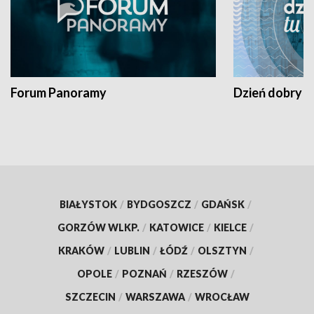
Forum Panoramy
Dzień dobry t
BIAŁYSTOK
/
BYDGOSZCZ
/
GDAŃSK
/
GORZÓW WLKP.
/
KATOWICE
/
KIELCE
/
KRAKÓW
/
LUBLIN
/
ŁÓDŹ
/
OLSZTYN
/
OPOLE
/
POZNAŃ
/
RZESZÓW
/
SZCZECIN
/
WARSZAWA
/
WROCŁAW