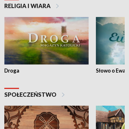
RELIGIA I WIARA
Droga
Słowo o Ewang
SPOŁECZEŃSTWO