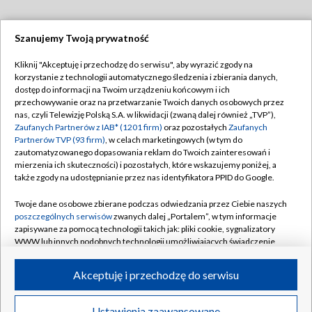
Szanujemy Twoją prywatność
Dołącz do nas:
Kliknij "Akceptuję i przechodzę do serwisu", aby wyrazić zgody na
korzystanie z technologii automatycznego śledzenia i zbierania danych,
TVP
dostęp do informacji na Twoim urządzeniu końcowym i ich
Abonament TVP
przechowywanie oraz na przetwarzanie Twoich danych osobowych przez
Regulamin TVP
nas, czyli Telewizję Polską S.A. w likwidacji (zwaną dalej również „TVP”),
Emisja w TVP
Zaufanych Partnerów z IAB* (1201 firm)
oraz pozostałych
Zaufanych
Polityka prywatności
Partnerów TVP (93 firm)
, w celach marketingowych (w tym do
Centrum informacji TVP
Moje zgody
zautomatyzowanego dopasowania reklam do Twoich zainteresowań i
mierzenia ich skuteczności) i pozostałych, które wskazujemy poniżej, a
Naziemna Telewizja Cyfrowa
Pomoc
także zgody na udostępnianie przez nas identyfikatora PPID do Google.
Sklep TVP
Biuro reklamy
Twoje dane osobowe zbierane podczas odwiedzania przez Ciebie naszych
Rada Programowa
poszczególnych serwisów
zwanych dalej „Portalem”, w tym informacje
Kontakt
zapisywane za pomocą technologii takich jak: pliki cookie, sygnalizatory
System NOS
WWW lub innych podobnych technologii umożliwiających świadczenie
dopasowanych i bezpiecznych usług, personalizację treści oraz reklam,
Informacje o nadawcy
Kanały
udostępnianie funkcji mediów społecznościowych oraz analizowanie
Akceptuję i przechodzę do serwisu
ruchu w Internecie.
Program dla prasy
©2026 Telewizja Polska S.A. w likwidacji
Biuro Reklamy
Twoje dane osobowe zbierane podczas odwiedzania przez Ciebie
Ustawienia zaawansowane