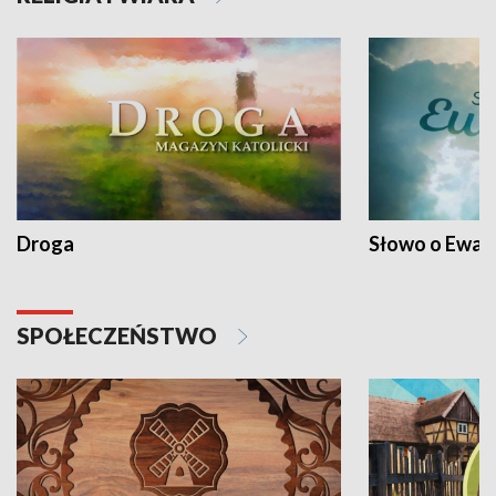
Droga
Słowo o Ewang
SPOŁECZEŃSTWO