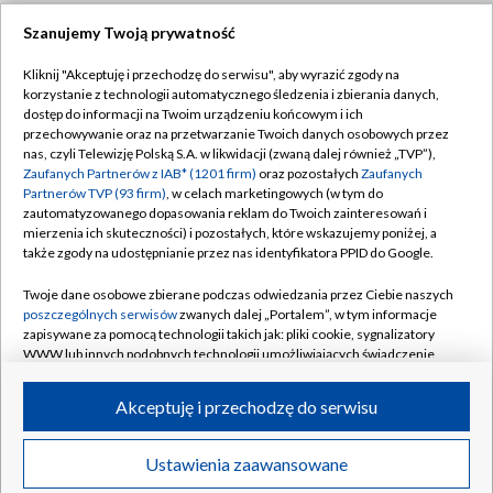
Szanujemy Twoją prywatność
Dołącz do nas:
Kliknij "Akceptuję i przechodzę do serwisu", aby wyrazić zgody na
korzystanie z technologii automatycznego śledzenia i zbierania danych,
TVP
dostęp do informacji na Twoim urządzeniu końcowym i ich
Abonament TVP
przechowywanie oraz na przetwarzanie Twoich danych osobowych przez
Regulamin TVP
nas, czyli Telewizję Polską S.A. w likwidacji (zwaną dalej również „TVP”),
Emisja w TVP
Zaufanych Partnerów z IAB* (1201 firm)
oraz pozostałych
Zaufanych
Polityka prywatności
Partnerów TVP (93 firm)
, w celach marketingowych (w tym do
Centrum informacji TVP
Moje zgody
zautomatyzowanego dopasowania reklam do Twoich zainteresowań i
mierzenia ich skuteczności) i pozostałych, które wskazujemy poniżej, a
Naziemna Telewizja Cyfrowa
Pomoc
także zgody na udostępnianie przez nas identyfikatora PPID do Google.
Sklep TVP
Biuro reklamy
Twoje dane osobowe zbierane podczas odwiedzania przez Ciebie naszych
Rada Programowa
poszczególnych serwisów
zwanych dalej „Portalem”, w tym informacje
Kontakt
zapisywane za pomocą technologii takich jak: pliki cookie, sygnalizatory
System NOS
WWW lub innych podobnych technologii umożliwiających świadczenie
dopasowanych i bezpiecznych usług, personalizację treści oraz reklam,
Informacje o nadawcy
Kanały
udostępnianie funkcji mediów społecznościowych oraz analizowanie
Akceptuję i przechodzę do serwisu
ruchu w Internecie.
Program dla prasy
©2026 Telewizja Polska S.A. w likwidacji
Biuro Reklamy
Twoje dane osobowe zbierane podczas odwiedzania przez Ciebie
Ustawienia zaawansowane
poszczególnych serwisów
na Portalu, takie jak adresy IP, identyfikatory
Ogłoszenie przetargowe