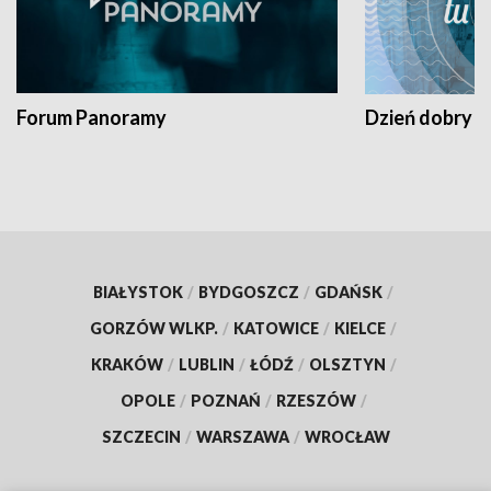
Forum Panoramy
Dzień dobry t
BIAŁYSTOK
/
BYDGOSZCZ
/
GDAŃSK
/
GORZÓW WLKP.
/
KATOWICE
/
KIELCE
/
KRAKÓW
/
LUBLIN
/
ŁÓDŹ
/
OLSZTYN
/
OPOLE
/
POZNAŃ
/
RZESZÓW
/
SZCZECIN
/
WARSZAWA
/
WROCŁAW